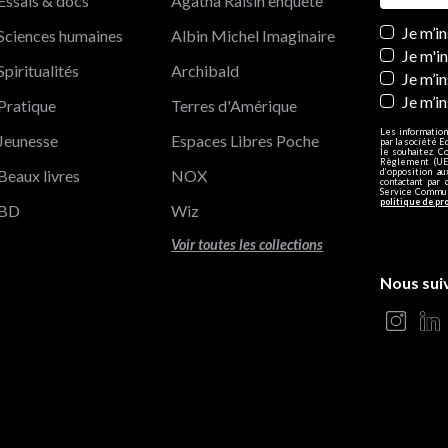
Essais & docs
Agatha Raisin enquête
Newslett
Je m’i
Sciences humaines
Albin Michel Imaginaire
Je m'i
Spiritualités
Archibald
Je m’in
Je m’i
Pratique
Terres d'Amérique
Les information
Jeunesse
Espaces Libres Poche
par la société E
le souhaitez. C
Règlement (UE)
Beaux livres
NOX
d’opposition a
contactant par 
Service Communi
politique de pr
BD
Wiz
Voir toutes les collections
Nous sui
s Options
ètres de confidentialité, en garantissant la conformité avec le