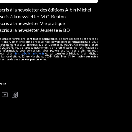
ers
nscris à la newsletter des éditions Albin Michel
nscris à la newsletter M.C. Beaton
scris à la newsletter Vie pratique
nscris à la newsletter Jeunesse & BD
s dans ce formulaire sont toutes obligatoires, et sont collectées et traitées
ditions Albin Michel, afin de recevoir nos newsletters au format digital si vous
onformément à la Loi Informatique et Libertés du 06/01/1978 modifiée et au
 2016/679, vous disposez notamment d'un droit d'accès, de rectification et
ux informations vous concernant. Vous pouvez exercer ces droits en nous
courriel à
info-site@albin-michel.fr
ou par courrier à Editions Albin Michel,
cation digitale, 22 rue Huyghens, 75014 Paris.
Plus d’information sur notre
otection de vos données personnelles
.
vre
s réglementations. Personnalisez vos préférences pour contrôler