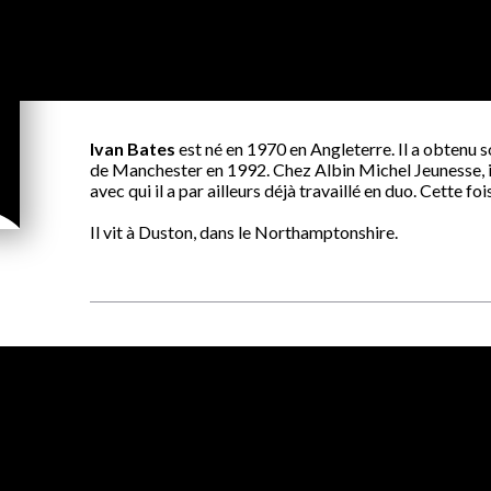
Ivan Bates
est né en 1970 en Angleterre. Il a obtenu s
de Manchester en 1992. Chez Albin Michel Jeunesse, il
avec qui il a par ailleurs déjà travaillé en duo. Cette fois, 
Il vit à Duston, dans le Northamptonshire.