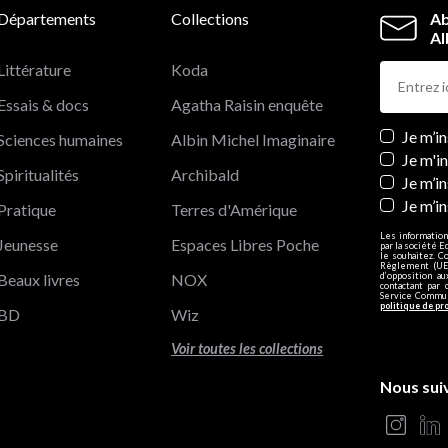
Départements
Collections
Ab
Al
Littérature
Koda
Essais & docs
Agatha Raisin enquête
Newslett
Je m’i
Sciences humaines
Albin Michel Imaginaire
Je m'i
Spiritualités
Archibald
Je m’in
Je m’i
Pratique
Terres d'Amérique
Les information
Jeunesse
Espaces Libres Poche
par la société E
le souhaitez. C
Règlement (UE)
Beaux livres
NOX
d’opposition a
contactant par 
Service Communi
politique de pr
BD
Wiz
Voir toutes les collections
Nous sui