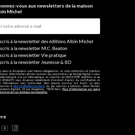
onnez-vous aux newsletters de la maison
bin Michel
ers
nscris à la newsletter des éditions Albin Michel
nscris à la newsletter M.C. Beaton
scris à la newsletter Vie pratique
nscris à la newsletter Jeunesse & BD
s dans ce formulaire sont toutes obligatoires, et sont collectées et traitées
ditions Albin Michel, afin de recevoir nos newsletters au format digital si vous
onformément à la Loi Informatique et Libertés du 06/01/1978 modifiée et au
 2016/679, vous disposez notamment d'un droit d'accès, de rectification et
ux informations vous concernant. Vous pouvez exercer ces droits en nous
courriel à
info-site@albin-michel.fr
ou par courrier à Editions Albin Michel,
cation digitale, 22 rue Huyghens, 75014 Paris.
Plus d’information sur notre
otection de vos données personnelles
.
vre