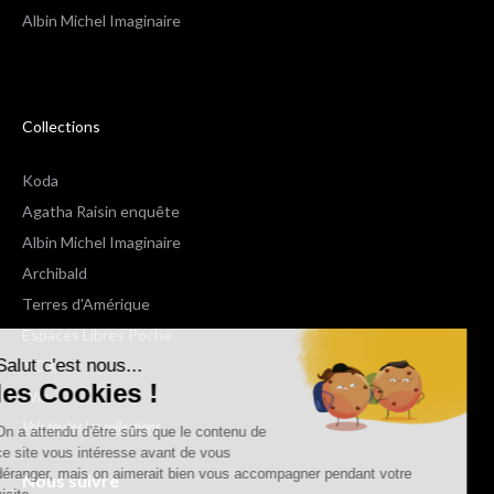
Albin Michel Imaginaire
Collections
Koda
Agatha Raisin enquête
Albin Michel Imaginaire
Archibald
Terres d'Amérique
Espaces Libres Poche
Salut c'est nous...
NOX
les Cookies !
Wiz
Voir toutes les collections
On a attendu d'être sûrs que le contenu de
ce site vous intéresse avant de vous
déranger, mais on aimerait bien vous accompagner pendant votre
Nous suivre