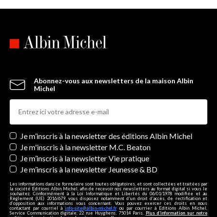
Abonnez-vous aux newsletters de la maison Albin
Michel
Newsletters
Je m’inscris à la newsletter des éditions Albin Michel
Je m'inscris à la newsletter M.C. Beaton
Je m’inscris à la newsletter Vie pratique
Je m’inscris à la newsletter Jeunesse & BD
Les informations dans ce formulaire sont toutes obligatoires, et sont collectées et traitées par
la société Editions Albin Michel, afin de recevoir nos newsletters au format digital si vous le
souhaitez. Conformément à la Loi Informatique et Libertés du 06/01/1978 modifiée et au
Règlement (UE) 2016/679, vous disposez notamment d'un droit d'accès, de rectification et
d’opposition aux informations vous concernant. Vous pouvez exercer ces droits en nous
contactant par courriel à
info-site@albin-michel.fr
ou par courrier à Editions Albin Michel,
Service Communication digitale, 22 rue Huyghens, 75014 Paris.
Plus d’information sur notre