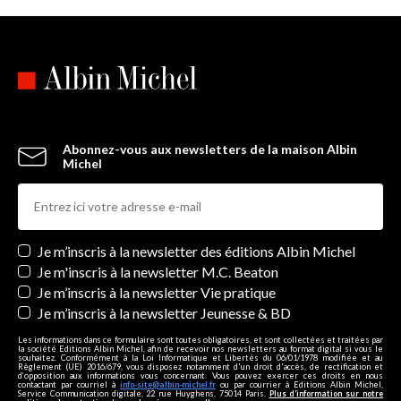
Abonnez-vous aux newsletters de la maison Albin
Michel
Newsletters
Je m’inscris à la newsletter des éditions Albin Michel
Je m'inscris à la newsletter M.C. Beaton
Je m’inscris à la newsletter Vie pratique
Je m’inscris à la newsletter Jeunesse & BD
Les informations dans ce formulaire sont toutes obligatoires, et sont collectées et traitées par
la société Editions Albin Michel, afin de recevoir nos newsletters au format digital si vous le
souhaitez. Conformément à la Loi Informatique et Libertés du 06/01/1978 modifiée et au
Règlement (UE) 2016/679, vous disposez notamment d'un droit d'accès, de rectification et
d’opposition aux informations vous concernant. Vous pouvez exercer ces droits en nous
contactant par courriel à
info-site@albin-michel.fr
ou par courrier à Editions Albin Michel,
Service Communication digitale, 22 rue Huyghens, 75014 Paris.
Plus d’information sur notre