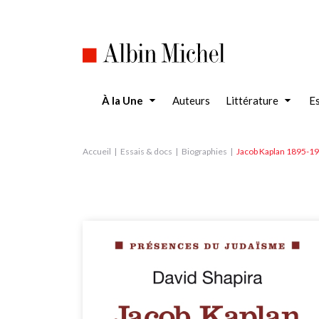
Aller
au
contenu
principal
À la Une
Auteurs
Littérature
Es
Accueil
Essais & docs
Biographies
Jacob Kaplan 1895-1