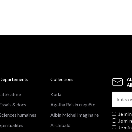
l'engagement précoce du grand Rabbin de France aux
côtés de l'État d'Israël, il aborde ses positions critiques
envers la politique extérieure française, qui suscitèrent 
réaction de nombreux politiciens et intellectuels de
l'époque.
Départements
Collections
Ab
Al
Littérature
Koda
Essais & docs
Agatha Raisin enquête
Newslett
Je m’i
Sciences humaines
Albin Michel Imaginaire
Je m'i
Spiritualités
Archibald
Je m’in