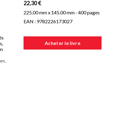
22,30 €
225.00 mm x
145.00 mm
- 400 pages
EAN : 9782226173027
ès
Acheter le livre
s,
en
es,
son
le
ur
par
t