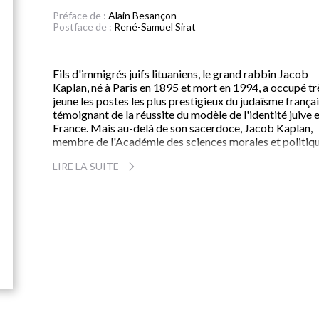
Préface de :
Alain Besançon
Postface de :
René-Samuel Sirat
Fils d'immigrés juifs lituaniens, le grand rabbin Jacob
Kaplan, né à Paris en 1895 et mort en 1994, a occupé tr
jeune les postes les plus prestigieux du judaïsme françai
témoignant de la réussite du modèle de l'identité juive 
France. Mais au-delà de son sacerdoce, Jacob Kaplan,
membre de l'Académie des sciences morales et politiqu
décoré des plus hautes distinctions civiles et militaires,
LIRE LA SUITE
demeure un exemple et une figure humaine unique par 
désintéressement, son charisme, son expérience et sa
maîtrise des situations les plus délicates : le statut des
juifs du régime de Vichy, la collaboration et les
déportations, l'accueil des rapatriés d'Afrique du Nord, 
soutien à la cause sioniste et la question de la double
allégeance....
En retraçant l'itinéraire d'un des grands témoins du XXe
siècle, David Shapira raconte comment ce reconstructe
d'une communauté décimée par la Shoah, traumatisée 
la trahison de Pétain, est parvenu à mettre en place les
structures d'un judaïsme moderne. Évoquant égalemen