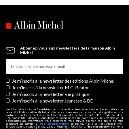
Abonnez-vous aux newsletters de la maison Albin
Michel
Newsletters
Je m’inscris à la newsletter des éditions Albin Michel
Je m'inscris à la newsletter M.C. Beaton
Je m’inscris à la newsletter Vie pratique
Je m’inscris à la newsletter Jeunesse & BD
Les informations dans ce formulaire sont toutes obligatoires, et sont collectées et traitées par
la société Editions Albin Michel, afin de recevoir nos newsletters au format digital si vous le
souhaitez. Conformément à la Loi Informatique et Libertés du 06/01/1978 modifiée et au
Règlement (UE) 2016/679, vous disposez notamment d'un droit d'accès, de rectification et
d’opposition aux informations vous concernant. Vous pouvez exercer ces droits en nous
contactant par courriel à
info-site@albin-michel.fr
ou par courrier à Editions Albin Michel,
Service Communication digitale, 22 rue Huyghens, 75014 Paris.
Plus d’information sur notre