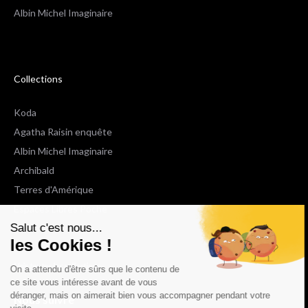
Albin Michel Imaginaire
Collections
Koda
Agatha Raisin enquête
Albin Michel Imaginaire
Archibald
Terres d'Amérique
Espaces Libres Poche
Salut c'est nous...
NOX
les Cookies !
Wiz
Voir toutes les collections
On a attendu d'être sûrs que le contenu de
ce site vous intéresse avant de vous
déranger, mais on aimerait bien vous accompagner pendant votre
Nous suivre