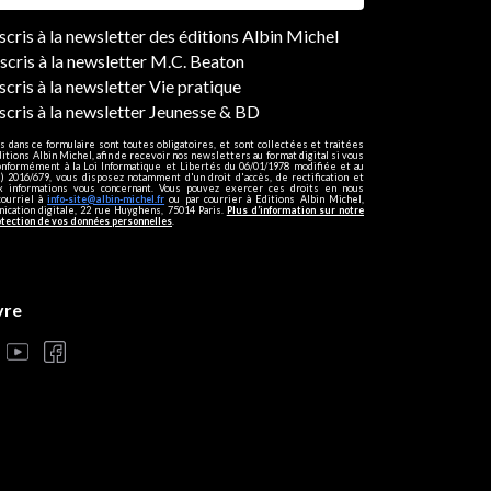
ers
nscris à la newsletter des éditions Albin Michel
nscris à la newsletter M.C. Beaton
scris à la newsletter Vie pratique
nscris à la newsletter Jeunesse & BD
s dans ce formulaire sont toutes obligatoires, et sont collectées et traitées
ditions Albin Michel, afin de recevoir nos newsletters au format digital si vous
onformément à la Loi Informatique et Libertés du 06/01/1978 modifiée et au
 2016/679, vous disposez notamment d'un droit d'accès, de rectification et
ux informations vous concernant. Vous pouvez exercer ces droits en nous
courriel à
info-site@albin-michel.fr
ou par courrier à Editions Albin Michel,
cation digitale, 22 rue Huyghens, 75014 Paris.
Plus d’information sur notre
otection de vos données personnelles
.
vre
s réglementations. Personnalisez vos préférences pour contrôler