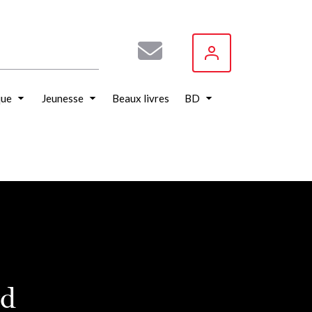
que
Jeunesse
Beaux livres
BD
rd