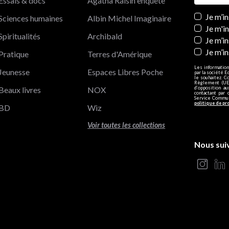
Essais & docs
Agatha Raisin enquête
Newslett
Je m’i
Sciences humaines
Albin Michel Imaginaire
Je m'i
Spiritualités
Archibald
Je m’in
Je m’i
Pratique
Terres d'Amérique
Les information
Jeunesse
Espaces Libres Poche
par la société E
le souhaitez. C
Règlement (UE)
Beaux livres
NOX
d’opposition a
contactant par 
Service Communi
politique de pr
BD
Wiz
Voir toutes les collections
Nous sui
s Options
ètres de confidentialité, en garantissant la conformité avec le