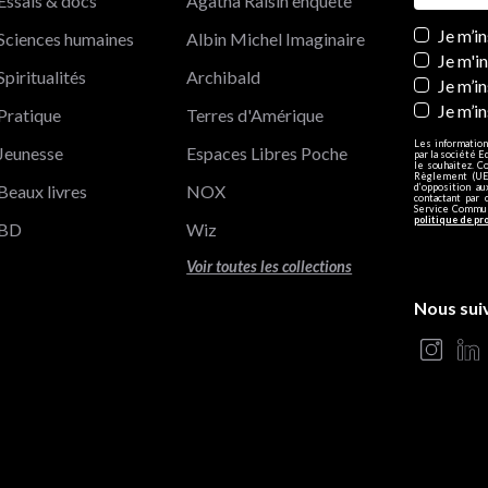
Essais & docs
Agatha Raisin enquête
Newslett
Je m’i
Sciences humaines
Albin Michel Imaginaire
Je m'i
Spiritualités
Archibald
Je m’in
Je m’i
Pratique
Terres d'Amérique
Les information
Jeunesse
Espaces Libres Poche
par la société E
le souhaitez. C
Règlement (UE)
Beaux livres
NOX
d’opposition a
contactant par 
Service Communi
politique de pr
BD
Wiz
Voir toutes les collections
Nous sui
s Options
ètres de confidentialité, en garantissant la conformité avec le