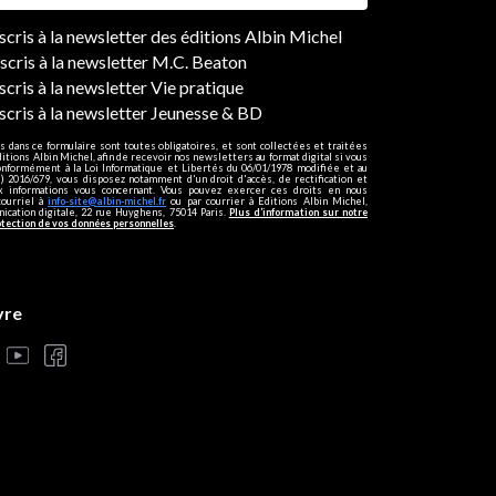
ers
nscris à la newsletter des éditions Albin Michel
nscris à la newsletter M.C. Beaton
scris à la newsletter Vie pratique
nscris à la newsletter Jeunesse & BD
s dans ce formulaire sont toutes obligatoires, et sont collectées et traitées
ditions Albin Michel, afin de recevoir nos newsletters au format digital si vous
onformément à la Loi Informatique et Libertés du 06/01/1978 modifiée et au
 2016/679, vous disposez notamment d'un droit d'accès, de rectification et
ux informations vous concernant. Vous pouvez exercer ces droits en nous
courriel à
info-site@albin-michel.fr
ou par courrier à Editions Albin Michel,
cation digitale, 22 rue Huyghens, 75014 Paris.
Plus d’information sur notre
otection de vos données personnelles
.
vre
s réglementations. Personnalisez vos préférences pour contrôler