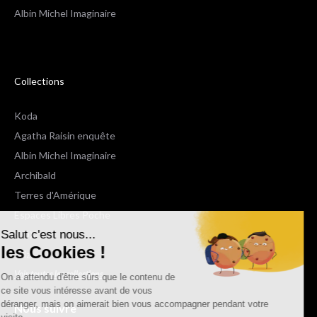
Albin Michel Imaginaire
Collections
Koda
Agatha Raisin enquête
Albin Michel Imaginaire
Archibald
Terres d'Amérique
Espaces Libres Poche
Salut c'est nous...
NOX
les Cookies !
Wiz
Voir toutes les collections
On a attendu d'être sûrs que le contenu de
ce site vous intéresse avant de vous
déranger, mais on aimerait bien vous accompagner pendant votre
Nous suivre