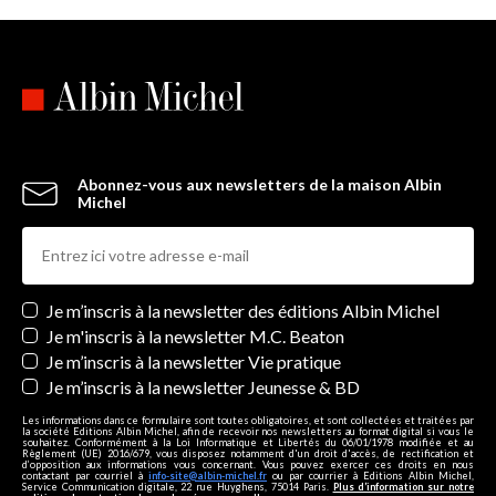
Abonnez-vous aux newsletters de la maison Albin
Michel
Newsletters
Je m’inscris à la newsletter des éditions Albin Michel
Je m'inscris à la newsletter M.C. Beaton
Je m’inscris à la newsletter Vie pratique
Je m’inscris à la newsletter Jeunesse & BD
Les informations dans ce formulaire sont toutes obligatoires, et sont collectées et traitées par
la société Editions Albin Michel, afin de recevoir nos newsletters au format digital si vous le
souhaitez. Conformément à la Loi Informatique et Libertés du 06/01/1978 modifiée et au
Règlement (UE) 2016/679, vous disposez notamment d'un droit d'accès, de rectification et
d’opposition aux informations vous concernant. Vous pouvez exercer ces droits en nous
contactant par courriel à
info-site@albin-michel.fr
ou par courrier à Editions Albin Michel,
Service Communication digitale, 22 rue Huyghens, 75014 Paris.
Plus d’information sur notre