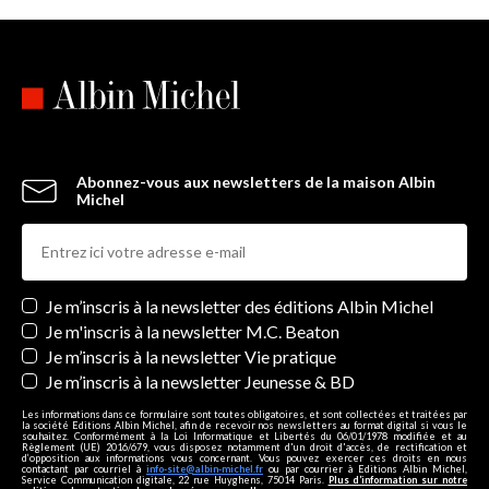
Abonnez-vous aux newsletters de la maison Albin
Michel
Newsletters
Je m’inscris à la newsletter des éditions Albin Michel
Je m'inscris à la newsletter M.C. Beaton
Je m’inscris à la newsletter Vie pratique
Je m’inscris à la newsletter Jeunesse & BD
Les informations dans ce formulaire sont toutes obligatoires, et sont collectées et traitées par
la société Editions Albin Michel, afin de recevoir nos newsletters au format digital si vous le
souhaitez. Conformément à la Loi Informatique et Libertés du 06/01/1978 modifiée et au
Règlement (UE) 2016/679, vous disposez notamment d'un droit d'accès, de rectification et
d’opposition aux informations vous concernant. Vous pouvez exercer ces droits en nous
contactant par courriel à
info-site@albin-michel.fr
ou par courrier à Editions Albin Michel,
Service Communication digitale, 22 rue Huyghens, 75014 Paris.
Plus d’information sur notre