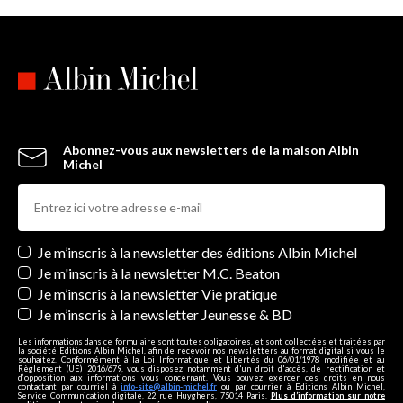
Abonnez-vous aux newsletters de la maison Albin
Michel
Newsletters
Je m’inscris à la newsletter des éditions Albin Michel
Je m'inscris à la newsletter M.C. Beaton
Je m’inscris à la newsletter Vie pratique
Je m’inscris à la newsletter Jeunesse & BD
Les informations dans ce formulaire sont toutes obligatoires, et sont collectées et traitées par
la société Editions Albin Michel, afin de recevoir nos newsletters au format digital si vous le
souhaitez. Conformément à la Loi Informatique et Libertés du 06/01/1978 modifiée et au
Règlement (UE) 2016/679, vous disposez notamment d'un droit d'accès, de rectification et
d’opposition aux informations vous concernant. Vous pouvez exercer ces droits en nous
contactant par courriel à
info-site@albin-michel.fr
ou par courrier à Editions Albin Michel,
Service Communication digitale, 22 rue Huyghens, 75014 Paris.
Plus d’information sur notre