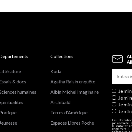
Départements
Collections
Ab
Al
Littérature
Koda
Essais & docs
Agatha Raisin enquête
Newslett
Je m’i
Sciences humaines
Albin Michel Imaginaire
Je m'i
Spiritualités
Archibald
Je m’in
Je m’i
Pratique
Terres d'Amérique
Les information
Jeunesse
Espaces Libres Poche
par la société E
le souhaitez. C
Règlement (UE)
d’opposition a