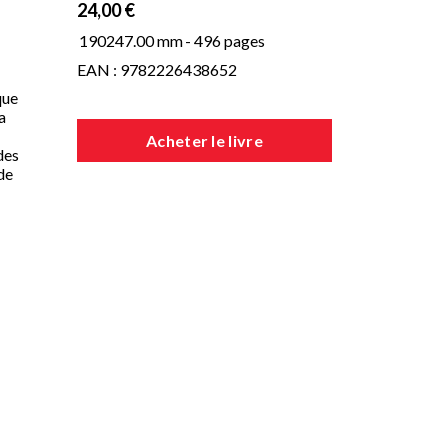
24,00 €
190247.00 mm
- 496 pages
EAN : 9782226438652
que
a
Acheter le livre
des
de
aux
ées
tte
n
s