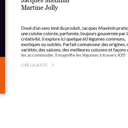
Jacques Maximin
Martine Jolly
Doué d’un sens inné du produit, Jacques Maximin prati
une cuisine colorée, parfumée, toujours gouvernée par l
créativité. Il explore ici quelque 60 légumes communs,
exotiques ou oubliés. Parfait connaisseur des origines, 
variétés, des saisons, des meilleures cuissons et façons 
les accommoder, il magnifie les légumes à travers 420
recettes d’exception ou « comme à la maison » :
LIRE LA SUITE
Tian de courge, Crique de pommes de terre au sucre,
Cookies de légumes miellés, Salade de fèves nouvelles 
artichauts, Gratin de crosnes, Pastilla d’aubergines,
Soufflé de marrons, Crème glacée de tomates aux drag
d’ail, Risotto aux morilles, Mixed-grill au bacon, Tartele
de patate douce à la mangue rôtie, Chips de navets, Pai
perdu de poivrons, Sorbet de tomate…
Une cuisine libre et goûteuse, sans artifice, pour tous le
green addicts : les veggies et autres amoureux des
légumes.