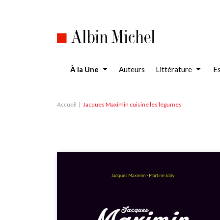
Aller
au
contenu
principal
À la Une
Auteurs
Littérature
Es
Accueil
Jacques Maximin cuisine les légumes