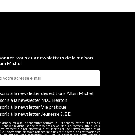
onnez-vous aux newsletters de la maison
bin Michel
ers
nscris à la newsletter des éditions Albin Michel
nscris à la newsletter M.C. Beaton
scris à la newsletter Vie pratique
nscris à la newsletter Jeunesse & BD
s dans ce formulaire sont toutes obligatoires, et sont collectées et traitées
ditions Albin Michel, afin de recevoir nos newsletters au format digital si vous
onformément à la Loi Informatique et Libertés du 06/01/1978 modifiée et au
 2016/679, vous disposez notamment d'un droit d'accès, de rectification et
ux informations vous concernant. Vous pouvez exercer ces droits en nous