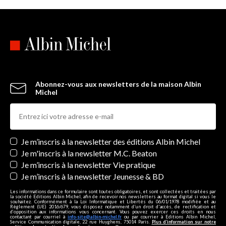
Abonnez-vous aux newsletters de la maison Albin
Michel
Newsletters
Je m’inscris à la newsletter des éditions Albin Michel
Je m'inscris à la newsletter M.C. Beaton
Je m’inscris à la newsletter Vie pratique
Je m’inscris à la newsletter Jeunesse & BD
Les informations dans ce formulaire sont toutes obligatoires, et sont collectées et traitées par
la société Editions Albin Michel, afin de recevoir nos newsletters au format digital si vous le
souhaitez. Conformément à la Loi Informatique et Libertés du 06/01/1978 modifiée et au
Règlement (UE) 2016/679, vous disposez notamment d'un droit d'accès, de rectification et
d’opposition aux informations vous concernant. Vous pouvez exercer ces droits en nous
contactant par courriel à
info-site@albin-michel.fr
ou par courrier à Editions Albin Michel,
Service Communication digitale, 22 rue Huyghens, 75014 Paris.
Plus d’information sur notre