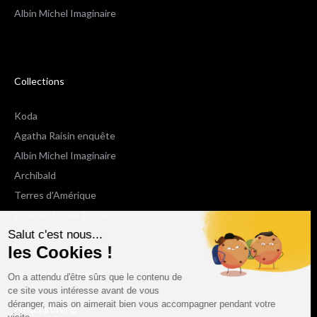
Albin Michel Imaginaire
Collections
Koda
Agatha Raisin enquête
Albin Michel Imaginaire
Archibald
Terres d'Amérique
Espaces Libres Poche
Salut c'est nous...
NOX
les Cookies !
Wiz
Voir toutes les collections
On a attendu d'être sûrs que le contenu de
ce site vous intéresse avant de vous
déranger, mais on aimerait bien vous accompagner pendant votre
Nous suivre