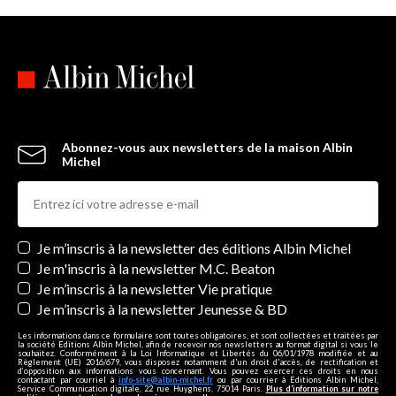
Abonnez-vous aux newsletters de la maison Albin
Michel
Newsletters
Je m’inscris à la newsletter des éditions Albin Michel
Je m'inscris à la newsletter M.C. Beaton
Je m’inscris à la newsletter Vie pratique
Je m’inscris à la newsletter Jeunesse & BD
Les informations dans ce formulaire sont toutes obligatoires, et sont collectées et traitées par
la société Editions Albin Michel, afin de recevoir nos newsletters au format digital si vous le
souhaitez. Conformément à la Loi Informatique et Libertés du 06/01/1978 modifiée et au
Règlement (UE) 2016/679, vous disposez notamment d'un droit d'accès, de rectification et
d’opposition aux informations vous concernant. Vous pouvez exercer ces droits en nous
contactant par courriel à
info-site@albin-michel.fr
ou par courrier à Editions Albin Michel,
Service Communication digitale, 22 rue Huyghens, 75014 Paris.
Plus d’information sur notre