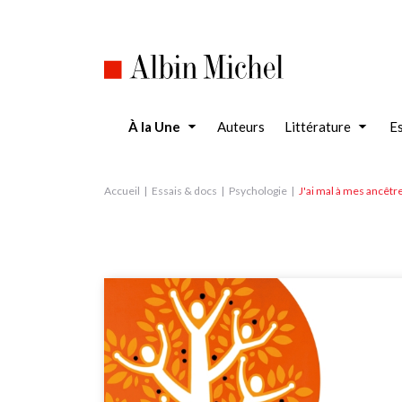
Aller
au
contenu
principal
À la Une
Auteurs
Littérature
Es
Accueil
Essais & docs
Psychologie
J'ai mal à mes ancêtr