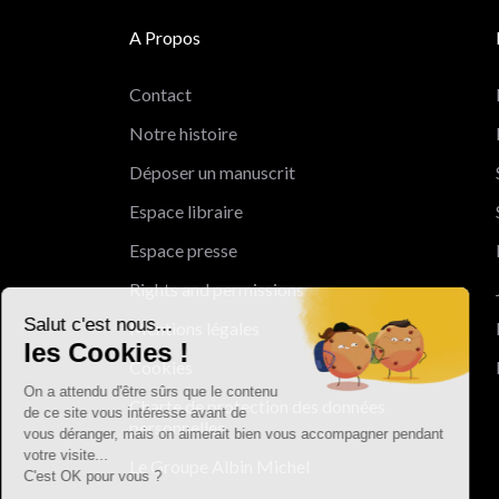
A Propos
Contact
Notre histoire
Déposer un manuscrit
Espace libraire
Espace presse
Rights and permissions
Salut c'est nous...
Mentions légales
les Cookies !
Cookies
On a attendu d'être sûrs que le contenu
Charte de protection des données
de ce site vous intéresse avant de
personnelles
vous déranger, mais on aimerait bien vous accompagner pendant
votre visite...
Le Groupe Albin Michel
C'est OK pour vous ?