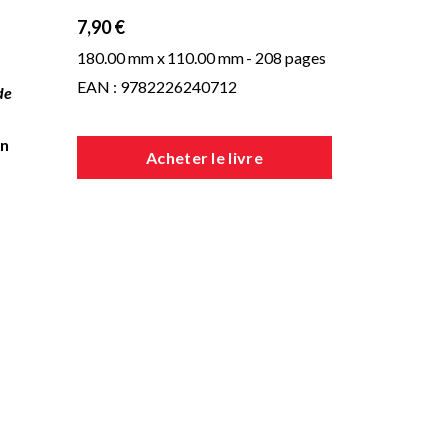
7,90 €
180.00 mm x
110.00 mm
- 208 pages
EAN : 9782226240712
de
en
Acheter le livre
pa-
ire
ns
ge