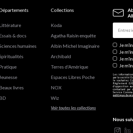
Départements
Collections
Ab
Al
Littérature
Koda
Essais & docs
Agatha Raisin enquête
Newslett
Je m’i
Sciences humaines
Albin Michel Imaginaire
Je m'i
Spiritualités
Archibald
Je m’in
Je m’i
Pratique
Terres d'Amérique
Les information
Jeunesse
Espaces Libres Poche
par la société E
le souhaitez. C
Règlement (UE)
Beaux livres
NOX
d’opposition a
contactant par 
Service Communi
politique de pr
BD
Wiz
Voir toutes les collections
Nous sui