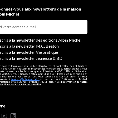
onnez-vous aux newsletters de la maison
bin Michel
ers
nscris à la newsletter des éditions Albin Michel
nscris à la newsletter M.C. Beaton
scris à la newsletter Vie pratique
nscris à la newsletter Jeunesse & BD
s dans ce formulaire sont toutes obligatoires, et sont collectées et traitées
ditions Albin Michel, afin de recevoir nos newsletters au format digital si vous
onformément à la Loi Informatique et Libertés du 06/01/1978 modifiée et au
 2016/679, vous disposez notamment d'un droit d'accès, de rectification et
ux informations vous concernant. Vous pouvez exercer ces droits en nous
courriel à
info-site@albin-michel.fr
ou par courrier à Editions Albin Michel,
cation digitale, 22 rue Huyghens, 75014 Paris.
Plus d’information sur notre
otection de vos données personnelles
.
vre