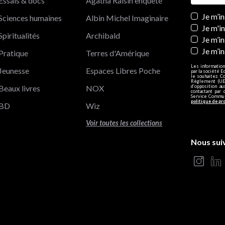
Essais & docs
Agatha Raisin enquête
Newslett
Je m’i
Sciences humaines
Albin Michel Imaginaire
Je m'i
Spiritualités
Archibald
Je m’in
Je m’i
Pratique
Terres d'Amérique
Les information
Jeunesse
Espaces Libres Poche
par la société E
le souhaitez. C
Règlement (UE)
Beaux livres
NOX
d’opposition a
contactant par 
Service Communi
politique de pr
BD
Wiz
Voir toutes les collections
Nous sui
s Options
ètres de confidentialité, en garantissant la conformité avec le