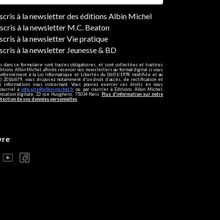
ers
nscris à la newsletter des éditions Albin Michel
nscris à la newsletter M.C. Beaton
scris à la newsletter Vie pratique
nscris à la newsletter Jeunesse & BD
s dans ce formulaire sont toutes obligatoires, et sont collectées et traitées
ditions Albin Michel, afin de recevoir nos newsletters au format digital si vous
onformément à la Loi Informatique et Libertés du 06/01/1978 modifiée et au
 2016/679, vous disposez notamment d'un droit d'accès, de rectification et
ux informations vous concernant. Vous pouvez exercer ces droits en nous
courriel à
info-site@albin-michel.fr
ou par courrier à Editions Albin Michel,
cation digitale, 22 rue Huyghens, 75014 Paris.
Plus d’information sur notre
otection de vos données personnelles
.
vre
s réglementations. Personnalisez vos préférences pour contrôler