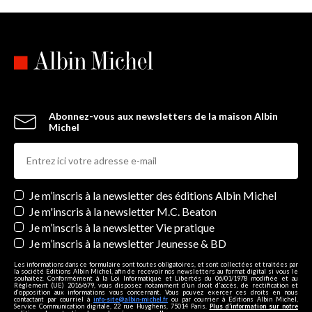
Abonnez-vous aux newsletters de la maison Albin
Michel
Newsletters
Je m’inscris à la newsletter des éditions Albin Michel
Je m'inscris à la newsletter M.C. Beaton
Je m’inscris à la newsletter Vie pratique
Je m’inscris à la newsletter Jeunesse & BD
Les informations dans ce formulaire sont toutes obligatoires, et sont collectées et traitées par
la société Editions Albin Michel, afin de recevoir nos newsletters au format digital si vous le
souhaitez. Conformément à la Loi Informatique et Libertés du 06/01/1978 modifiée et au
Règlement (UE) 2016/679, vous disposez notamment d'un droit d'accès, de rectification et
d’opposition aux informations vous concernant. Vous pouvez exercer ces droits en nous
contactant par courriel à
info-site@albin-michel.fr
ou par courrier à Editions Albin Michel,
Service Communication digitale, 22 rue Huyghens, 75014 Paris.
Plus d’information sur notre