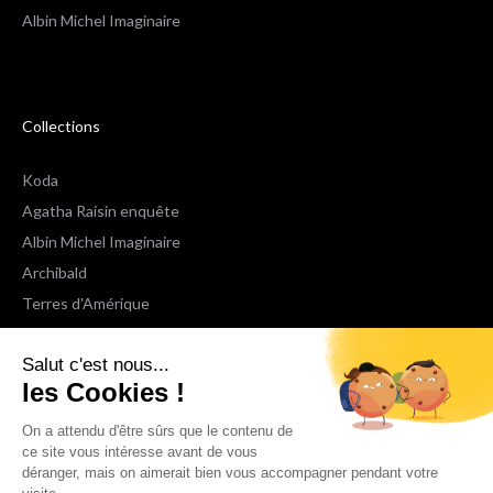
Albin Michel Imaginaire
Collections
Koda
Agatha Raisin enquête
Albin Michel Imaginaire
Archibald
Terres d'Amérique
Espaces Libres Poche
Salut c'est nous...
NOX
les Cookies !
Wiz
Voir toutes les collections
On a attendu d'être sûrs que le contenu de
ce site vous intéresse avant de vous
déranger, mais on aimerait bien vous accompagner pendant votre
Nous suivre