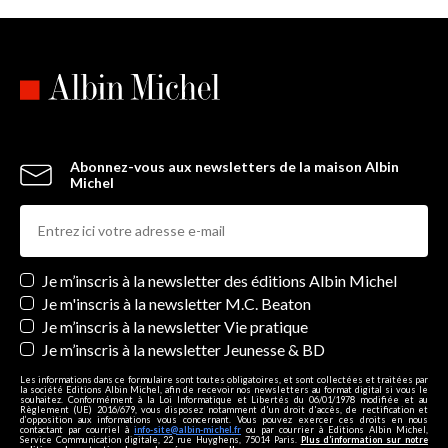
Abonnez-vous aux newsletters de la maison Albin
Michel
Newsletters
Je m’inscris à la newsletter des éditions Albin Michel
Je m'inscris à la newsletter M.C. Beaton
Je m’inscris à la newsletter Vie pratique
Je m’inscris à la newsletter Jeunesse & BD
Les informations dans ce formulaire sont toutes obligatoires, et sont collectées et traitées par
la société Editions Albin Michel, afin de recevoir nos newsletters au format digital si vous le
souhaitez. Conformément à la Loi Informatique et Libertés du 06/01/1978 modifiée et au
Règlement (UE) 2016/679, vous disposez notamment d'un droit d'accès, de rectification et
d’opposition aux informations vous concernant. Vous pouvez exercer ces droits en nous
contactant par courriel à
info-site@albin-michel.fr
ou par courrier à Editions Albin Michel,
Service Communication digitale, 22 rue Huyghens, 75014 Paris.
Plus d’information sur notre