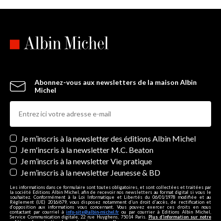
Abonnez-vous aux newsletters de la maison Albin
Michel
Newsletters
Je m’inscris à la newsletter des éditions Albin Michel
Je m'inscris à la newsletter M.C. Beaton
Je m’inscris à la newsletter Vie pratique
Je m’inscris à la newsletter Jeunesse & BD
Les informations dans ce formulaire sont toutes obligatoires, et sont collectées et traitées par
la société Editions Albin Michel, afin de recevoir nos newsletters au format digital si vous le
souhaitez. Conformément à la Loi Informatique et Libertés du 06/01/1978 modifiée et au
Règlement (UE) 2016/679, vous disposez notamment d'un droit d'accès, de rectification et
d’opposition aux informations vous concernant. Vous pouvez exercer ces droits en nous
contactant par courriel à
info-site@albin-michel.fr
ou par courrier à Editions Albin Michel,
Service Communication digitale, 22 rue Huyghens, 75014 Paris.
Plus d’information sur notre