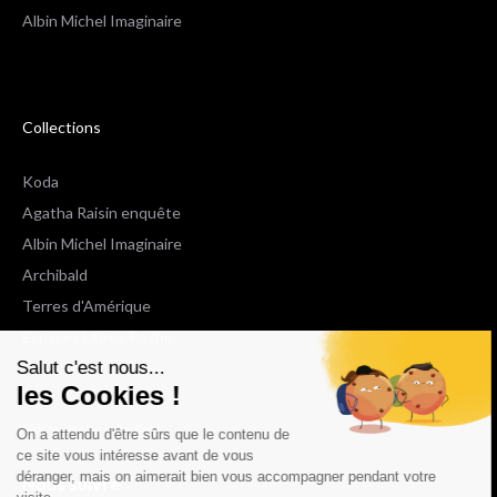
Albin Michel Imaginaire
Collections
Koda
Agatha Raisin enquête
Albin Michel Imaginaire
Archibald
Terres d'Amérique
Espaces Libres Poche
Salut c'est nous...
NOX
les Cookies !
Wiz
Voir toutes les collections
On a attendu d'être sûrs que le contenu de
ce site vous intéresse avant de vous
déranger, mais on aimerait bien vous accompagner pendant votre
Nous suivre