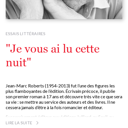
ESSAIS LITTÉRAIRES
"Je vous ai lu cette
nuit"
Jean-Marc Roberts (1954-2013) fut l’une des figures les
plus flamboyantes de l’édition. Écrivain précoce, il publie
son premier roman à 17 ans et découvre très vite ce que sera
sa vie : se mettre au service des auteurs et des livres. Il ne
cessera jamais d’être à la fois romancier et éditeur.
Successivement éditeur aux éditions Julliard, au Seuil, au
Mercure de France et aux éditions Fayard, il prend la
LIRE LA SUITE
direction des éditions Stock à partir de 1998. Sous une