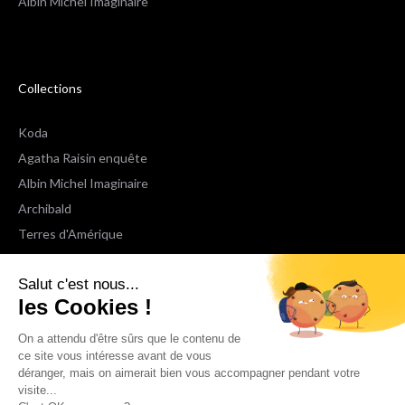
Albin Michel Imaginaire
Collections
Koda
Agatha Raisin enquête
Albin Michel Imaginaire
Archibald
Terres d'Amérique
Espaces Libres Poche
Salut c'est nous...
NOX
les Cookies !
Wiz
Voir toutes les collections
On a attendu d'être sûrs que le contenu de
ce site vous intéresse avant de vous
déranger, mais on aimerait bien vous accompagner pendant votre
Nous suivre
visite...