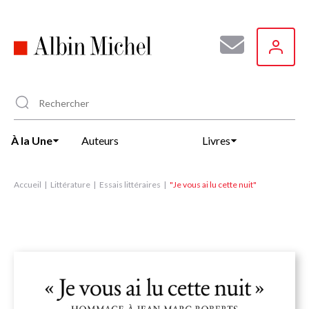
Aller
au
contenu
principal
À la Une
Auteurs
Livres
Accueil
Littérature
Essais littéraires
"Je vous ai lu cette nuit"