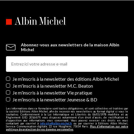
Abonnez-vous aux newsletters de la maison Albin
Michel
Newsletters
Je m’inscris à la newsletter des éditions Albin Michel
Je m'inscris à la newsletter M.C. Beaton
Je m’inscris à la newsletter Vie pratique
Je m’inscris à la newsletter Jeunesse & BD
Les informations dans ce formulaire sont toutes obligatoires, et sont collectées et traitées par
la société Editions Albin Michel, afin de recevoir nos newsletters au format digital si vous le
souhaitez. Conformément à la Loi Informatique et Libertés du 06/01/1978 modifiée et au
Règlement (UE) 2016/679, vous disposez notamment d'un droit d'accès, de rectification et
d’opposition aux informations vous concernant. Vous pouvez exercer ces droits en nous
contactant par courriel à
info-site@albin-michel.fr
ou par courrier à Editions Albin Michel,
Service Communication digitale, 22 rue Huyghens, 75014 Paris.
Plus d’information sur notre
politique de protection de vos données personnelles
.