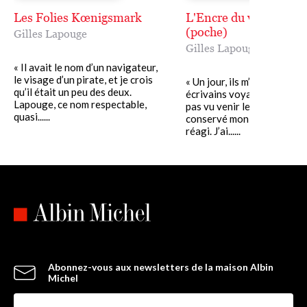
Les Folies Kœnigsmark
L'Encre du voyageur
(poche)
Gilles Lapouge
Gilles Lapouge
« Il avait le nom d’un navigateur,
le visage d’un pirate, et je crois
« Un jour, ils m’ont mis dans
qu’il était un peu des deux.
écrivains voyageurs. Je n’a
Lapouge, ce nom respectable,
pas vu venir le coup mais j’
quasi......
conservé mon sang-froid. J
réagi. J’ai......
Abonnez-vous aux newsletters de la maison Albin
Michel