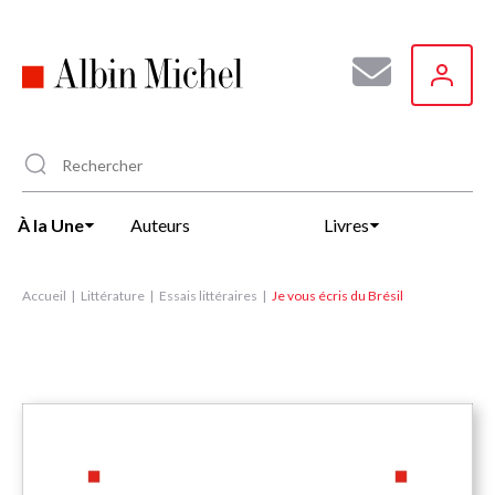
Aller
au
contenu
principal
À la Une
Auteurs
Livres
Accueil
Littérature
Essais littéraires
Je vous écris du Brésil