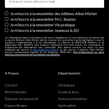
Newsletters
Je m’inscris à la newsletter des éditions Albin Michel
Je m'inscris à la newsletter M.C. Beaton
Je m’inscris à la newsletter Vie pratique
Je m’inscris à la newsletter Jeunesse & BD
Les informations dans ce formulaire sont toutes obligatoires, et sont collectées et traitées par
la société Editions Albin Michel, afin de recevoir nos newsletters au format digital si vous le
souhaitez. Conformément à la Loi Informatique et Libertés du 06/01/1978 modifiée et au
Règlement (UE) 2016/679, vous disposez notamment d'un droit d'accès, de rectification et
d’opposition aux informations vous concernant. Vous pouvez exercer ces droits en nous
contactant par courriel à
info-site@albin-michel.fr
ou par courrier à Editions Albin Michel,
Service Communication digitale, 22 rue Huyghens, 75014 Paris.
Plus d’information sur notre
politique de protection de vos données personnelles
.
A Propos
Départements
Contact
Littérature
Notre histoire
Essais & docs
Déposer un manuscrit
Sciences humaines
Espace libraire
Spiritualités