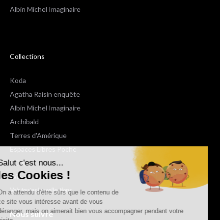
Albin Michel Imaginaire
Collections
Koda
Agatha Raisin enquête
Albin Michel Imaginaire
Archibald
Terres d'Amérique
Espaces Libres Poche
Salut c'est nous...
NOX
les Cookies !
Wiz
Voir toutes les collections
On a attendu d'être sûrs que le contenu de
ce site vous intéresse avant de vous
déranger, mais on aimerait bien vous accompagner pendant votre
Nous suivre