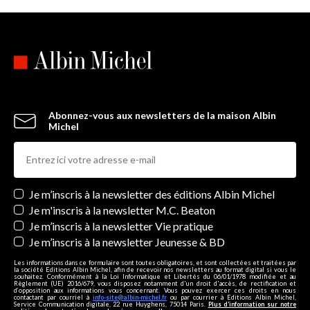
Abonnez-vous aux newsletters de la maison Albin
Michel
Newsletters
Je m’inscris à la newsletter des éditions Albin Michel
Je m'inscris à la newsletter M.C. Beaton
Je m’inscris à la newsletter Vie pratique
Je m’inscris à la newsletter Jeunesse & BD
Les informations dans ce formulaire sont toutes obligatoires, et sont collectées et traitées par
la société Editions Albin Michel, afin de recevoir nos newsletters au format digital si vous le
souhaitez. Conformément à la Loi Informatique et Libertés du 06/01/1978 modifiée et au
Règlement (UE) 2016/679, vous disposez notamment d'un droit d'accès, de rectification et
d’opposition aux informations vous concernant. Vous pouvez exercer ces droits en nous
contactant par courriel à
info-site@albin-michel.fr
ou par courrier à Editions Albin Michel,
Service Communication digitale, 22 rue Huyghens, 75014 Paris.
Plus d’information sur notre