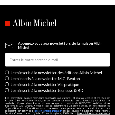
Abonnez-vous aux newsletters de la maison Albin
Michel
Newsletters
Je m’inscris à la newsletter des éditions Albin Michel
Je m'inscris à la newsletter M.C. Beaton
Je m’inscris à la newsletter Vie pratique
Je m’inscris à la newsletter Jeunesse & BD
Les informations dans ce formulaire sont toutes obligatoires, et sont collectées et traitées par
la société Editions Albin Michel, afin de recevoir nos newsletters au format digital si vous le
souhaitez. Conformément à la Loi Informatique et Libertés du 06/01/1978 modifiée et au
Règlement (UE) 2016/679, vous disposez notamment d'un droit d'accès, de rectification et
d’opposition aux informations vous concernant. Vous pouvez exercer ces droits en nous
contactant par courriel à
info-site@albin-michel.fr
ou par courrier à Editions Albin Michel,
Service Communication digitale, 22 rue Huyghens, 75014 Paris.
Plus d’information sur notre