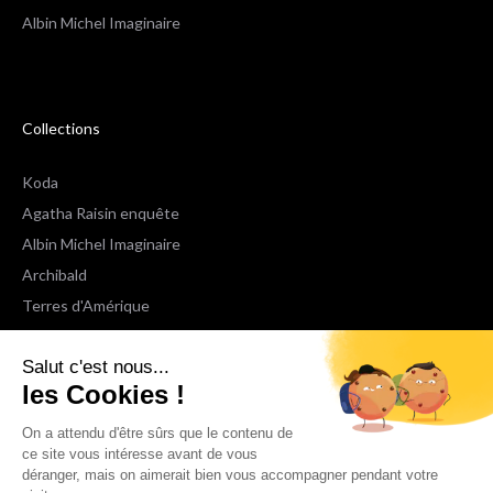
Albin Michel Imaginaire
Collections
Koda
Agatha Raisin enquête
Albin Michel Imaginaire
Archibald
Terres d'Amérique
Espaces Libres Poche
Salut c'est nous...
NOX
les Cookies !
Wiz
Voir toutes les collections
On a attendu d'être sûrs que le contenu de
ce site vous intéresse avant de vous
déranger, mais on aimerait bien vous accompagner pendant votre
Nous suivre