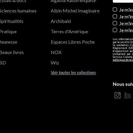
Essais & docs
Agatha Raisin enquête
Newslett
Je m’i
Sciences humaines
Albin Michel Imaginaire
Je m'i
Spiritualités
Archibald
Je m’in
Je m’i
Pratique
Terres d'Amérique
Les information
Jeunesse
Espaces Libres Poche
par la société E
le souhaitez. C
Règlement (UE)
Beaux livres
NOX
d’opposition a
contactant par 
Service Communi
politique de pr
BD
Wiz
Voir toutes les collections
Nous sui
s Options
ètres de confidentialité, en garantissant la conformité avec le