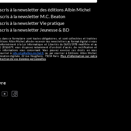
ers
nscris à la newsletter des éditions Albin Michel
nscris à la newsletter M.C. Beaton
scris à la newsletter Vie pratique
nscris à la newsletter Jeunesse & BD
s dans ce formulaire sont toutes obligatoires, et sont collectées et traitées
ditions Albin Michel, afin de recevoir nos newsletters au format digital si vous
onformément à la Loi Informatique et Libertés du 06/01/1978 modifiée et au
 2016/679, vous disposez notamment d'un droit d'accès, de rectification et
ux informations vous concernant. Vous pouvez exercer ces droits en nous
courriel à
info-site@albin-michel.fr
ou par courrier à Editions Albin Michel,
cation digitale, 22 rue Huyghens, 75014 Paris.
Plus d’information sur notre
otection de vos données personnelles
.
vre
s réglementations. Personnalisez vos préférences pour contrôler