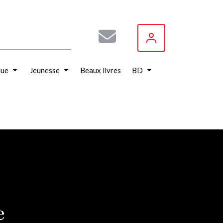
que
Jeunesse
Beaux livres
BD
e