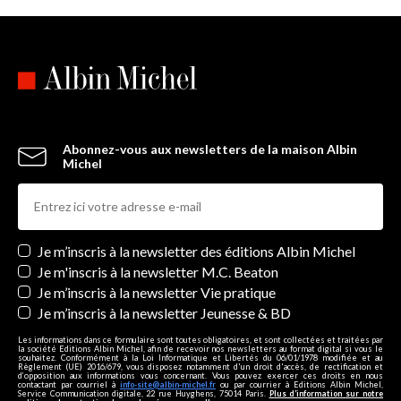
Abonnez-vous aux newsletters de la maison Albin
Michel
Newsletters
Je m’inscris à la newsletter des éditions Albin Michel
Je m'inscris à la newsletter M.C. Beaton
Je m’inscris à la newsletter Vie pratique
Je m’inscris à la newsletter Jeunesse & BD
Les informations dans ce formulaire sont toutes obligatoires, et sont collectées et traitées par
la société Editions Albin Michel, afin de recevoir nos newsletters au format digital si vous le
souhaitez. Conformément à la Loi Informatique et Libertés du 06/01/1978 modifiée et au
Règlement (UE) 2016/679, vous disposez notamment d'un droit d'accès, de rectification et
d’opposition aux informations vous concernant. Vous pouvez exercer ces droits en nous
contactant par courriel à
info-site@albin-michel.fr
ou par courrier à Editions Albin Michel,
Service Communication digitale, 22 rue Huyghens, 75014 Paris.
Plus d’information sur notre