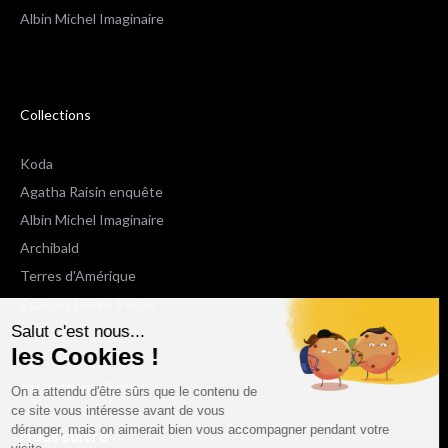
Albin Michel Imaginaire
Collections
Koda
Agatha Raisin enquête
Albin Michel Imaginaire
Archibald
Terres d'Amérique
Espaces Libres Poche
Salut c'est nous...
NOX
les Cookies !
Wiz
Voir toutes les collections
On a attendu d'être sûrs que le contenu de
ce site vous intéresse avant de vous
déranger, mais on aimerait bien vous accompagner pendant votre
Nous suivre