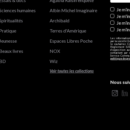
Essais & docs
Agatha Raisin enquête
Newslett
Je m’i
Sciences humaines
Albin Michel Imaginaire
Je m'i
Spiritualités
Archibald
Je m’in
Je m’i
Pratique
Terres d'Amérique
Les information
Jeunesse
Espaces Libres Poche
par la société E
le souhaitez. C
Règlement (UE)
Beaux livres
NOX
d’opposition a
contactant par 
Service Communi
politique de pr
BD
Wiz
Voir toutes les collections
Nous sui
s Options
ètres de confidentialité, en garantissant la conformité avec le