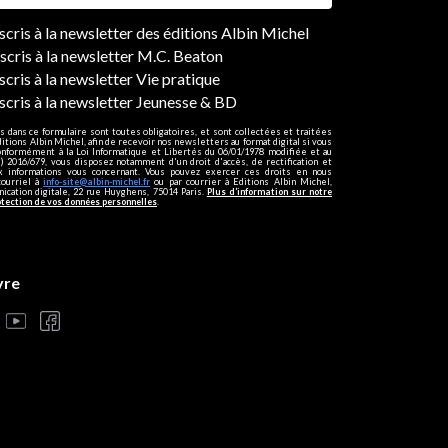
ers
nscris à la newsletter des éditions Albin Michel
nscris à la newsletter M.C. Beaton
scris à la newsletter Vie pratique
nscris à la newsletter Jeunesse & BD
s dans ce formulaire sont toutes obligatoires, et sont collectées et traitées
ditions Albin Michel, afin de recevoir nos newsletters au format digital si vous
onformément à la Loi Informatique et Libertés du 06/01/1978 modifiée et au
 2016/679, vous disposez notamment d'un droit d'accès, de rectification et
ux informations vous concernant. Vous pouvez exercer ces droits en nous
courriel à
info-site@albin-michel.fr
ou par courrier à Editions Albin Michel,
cation digitale, 22 rue Huyghens, 75014 Paris.
Plus d’information sur notre
otection de vos données personnelles
.
vre
s réglementations. Personnalisez vos préférences pour contrôler