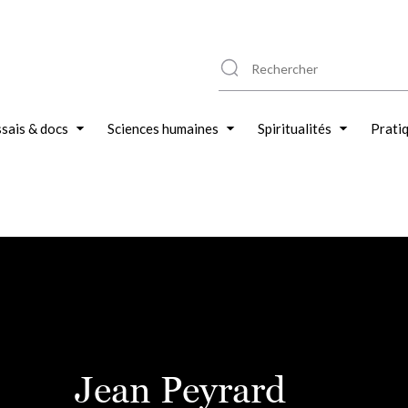
sais & docs
Sciences humaines
Spiritualités
Prati
Jean Peyrard