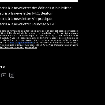
ers
nscris à la newsletter des éditions Albin Michel
nscris à la newsletter M.C. Beaton
scris à la newsletter Vie pratique
nscris à la newsletter Jeunesse & BD
s dans ce formulaire sont toutes obligatoires, et sont collectées et traitées
ditions Albin Michel, afin de recevoir nos newsletters au format digital si vous
onformément à la Loi Informatique et Libertés du 06/01/1978 modifiée et au
 2016/679, vous disposez notamment d'un droit d'accès, de rectification et
ux informations vous concernant. Vous pouvez exercer ces droits en nous
courriel à
info-site@albin-michel.fr
ou par courrier à Editions Albin Michel,
cation digitale, 22 rue Huyghens, 75014 Paris.
Plus d’information sur notre
otection de vos données personnelles
.
vre
s réglementations. Personnalisez vos préférences pour contrôler