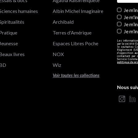
Essais & docs
Agatha Raisin enquête
Newslett
Je m’i
Sciences humaines
Albin Michel Imaginaire
Je m'i
Spiritualités
Archibald
Je m’in
Je m’i
Pratique
Terres d'Amérique
Les information
Jeunesse
Espaces Libres Poche
par la société E
le souhaitez. C
Règlement (UE)
Beaux livres
NOX
d’opposition a
contactant par 
Service Communi
politique de pr
BD
Wiz
Voir toutes les collections
Nous sui
s Options
ètres de confidentialité, en garantissant la conformité avec le