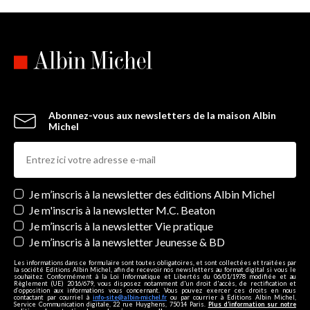
Abonnez-vous aux newsletters de la maison Albin
Michel
Newsletters
Je m’inscris à la newsletter des éditions Albin Michel
Je m'inscris à la newsletter M.C. Beaton
Je m’inscris à la newsletter Vie pratique
Je m’inscris à la newsletter Jeunesse & BD
Les informations dans ce formulaire sont toutes obligatoires, et sont collectées et traitées par
la société Editions Albin Michel, afin de recevoir nos newsletters au format digital si vous le
souhaitez. Conformément à la Loi Informatique et Libertés du 06/01/1978 modifiée et au
Règlement (UE) 2016/679, vous disposez notamment d'un droit d'accès, de rectification et
d’opposition aux informations vous concernant. Vous pouvez exercer ces droits en nous
contactant par courriel à
info-site@albin-michel.fr
ou par courrier à Editions Albin Michel,
Service Communication digitale, 22 rue Huyghens, 75014 Paris.
Plus d’information sur notre