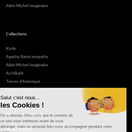
Albin Michel Imaginaire
Collections
Koda
Agatha Raisin enquête
Albin Michel Imaginaire
Archibald
Terres d'Amérique
Espaces Libres Poche
Salut c'est nous...
NOX
les Cookies !
Wiz
Voir toutes les collections
On a attendu d'être sûrs que le contenu de
ce site vous intéresse avant de vous
déranger, mais on aimerait bien vous accompagner pendant votre
Nous suivre