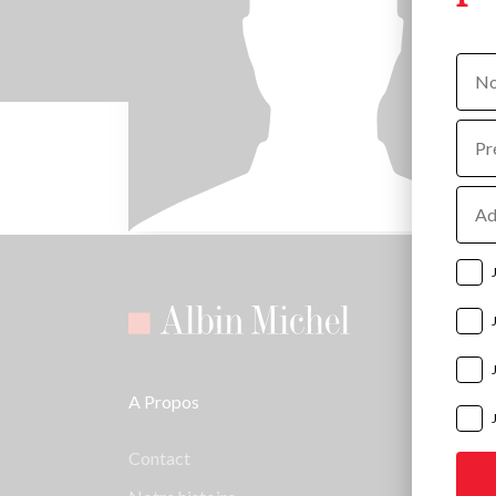
Nom
Prén
Adre
e-
mail
A Propos
Contact