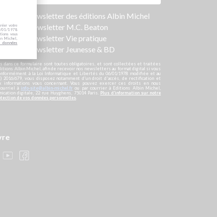
ers
nscris à la newsletter des éditions Albin Michel
nscris à la newsletter M.C. Beaton
créer votre
 06/01/1978
tions vous
scris à la newsletter Vie pratique
in Michel,
s données
nscris à la newsletter Jeunesse & BD
s dans ce formulaire sont toutes obligatoires, et sont collectées et traitées
ditions Albin Michel, afin de recevoir nos newsletters au format digital si vous
onformément à la Loi Informatique et Libertés du 06/01/1978 modifiée et au
 2016/679, vous disposez notamment d'un droit d'accès, de rectification et
ux informations vous concernant. Vous pouvez exercer ces droits en nous
courriel à
info-site@albin-michel.fr
ou par courrier à Editions Albin Michel,
cation digitale, 22 rue Huyghens, 75014 Paris.
Plus d’information sur notre
otection de vos données personnelles
.
vre
s réglementations. Personnalisez vos préférences pour contrôler