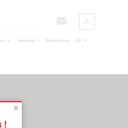
que
Jeunesse
Beaux livres
BD
 !