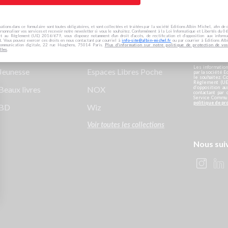
Essais & docs
Agatha Raisin enquête
Newslett
Je m’i
Sciences humaines
Albin Michel Imaginaire
Je m'i
ations dans ce formulaire sont toutes obligatoires, et sont collectées et traitées par la société Editions Albin Michel, afin de 
rsonnaliser vos services et recevoir notre newsletter si vous le souhaitez. Conformément à la Loi Informatique et Libertés du
Spiritualités
Archibald
et au Règlement (UE) 2016/679, vous disposez notamment d'un droit d'accès, de rectification et d’opposition aux informa
Je m’in
t. Vous pouvez exercer ces droits en nous contactant par courriel à
info-site@albin-michel.fr
ou par courrier à Editions Alb
ommunication digitale, 22 rue Huyghens, 75014 Paris.
Plus d’information sur notre politique de protection de vo
lles
.
Je m’i
Pratique
Terres d'Amérique
Les information
Jeunesse
Espaces Libres Poche
par la société E
le souhaitez. C
Règlement (UE)
Beaux livres
NOX
d’opposition a
contactant par 
Service Communi
politique de pr
BD
Wiz
Voir toutes les collections
Nous sui
s Options
ètres de confidentialité, en garantissant la conformité avec le