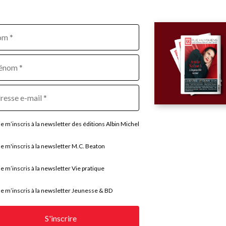
om
sse
Je m’inscris à la newsletter des éditions Albin Michel
Je m'inscris à la newsletter M.C. Beaton
Je m’inscris à la newsletter Vie pratique
Départements
Collections
Ab
Je m’inscris à la newsletter Jeunesse & BD
Al
Littérature
Koda