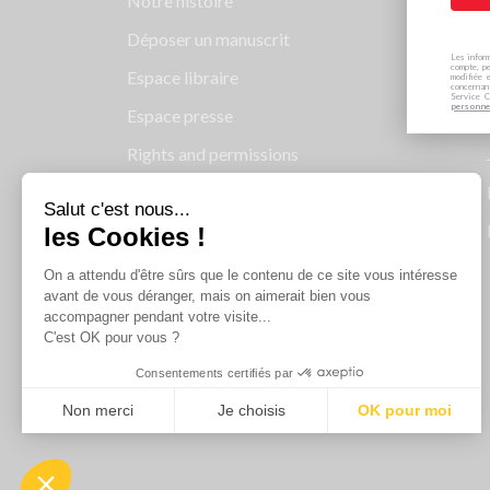
Notre histoire
Déposer un manuscrit
Les inform
compte, pe
Espace libraire
modifiée 
concernan
Service C
personne
Espace presse
Rights and permissions
Mentions légales
Salut c'est nous...
Cookies
les Cookies !
Charte de protection des données
On a attendu d'être sûrs que le contenu de ce site vous intéresse
personnelles
avant de vous déranger, mais on aimerait bien vous
accompagner pendant votre visite...
Le Groupe Albin Michel
C'est OK pour vous ?
Les librairies du groupe Albin Michel
Consentements certifiés par
Albin Michel Imaginaire
Non merci
Je choisis
OK pour moi
Axeptio consent
Plateforme de Gestion du Consentement : Personnalisez vo
Notre plateforme vous permet d'adapter et de gérer vos param