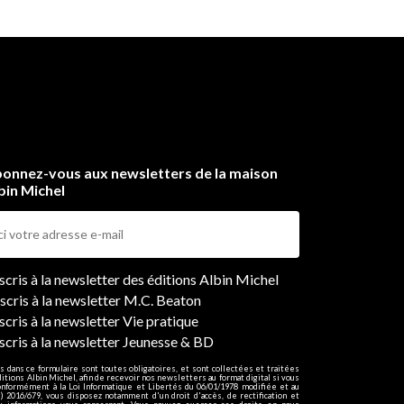
rès
pte
e
onnez-vous aux newsletters de la maison
eur.
bin Michel
e
man
une.
ers
nscris à la newsletter des éditions Albin Michel
nscris à la newsletter M.C. Beaton
scris à la newsletter Vie pratique
nscris à la newsletter Jeunesse & BD
s dans ce formulaire sont toutes obligatoires, et sont collectées et traitées
ditions Albin Michel, afin de recevoir nos newsletters au format digital si vous
onformément à la Loi Informatique et Libertés du 06/01/1978 modifiée et au
 2016/679, vous disposez notamment d'un droit d'accès, de rectification et