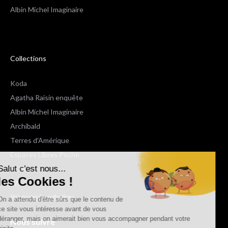
Albin Michel Imaginaire
Collections
Koda
Agatha Raisin enquête
Albin Michel Imaginaire
Archibald
Terres d'Amérique
Espaces Libres Poche
Salut c'est nous...
NOX
les Cookies !
Wiz
Voir toutes les collections
On a attendu d'être sûrs que le contenu de
ce site vous intéresse avant de vous
déranger, mais on aimerait bien vous accompagner pendant votre
Nous suivre