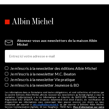
Abonnez-vous aux newsletters de la maison Albin
Michel
Newsletters
Je m’inscris à la newsletter des éditions Albin Michel
Je m'inscris à la newsletter M.C. Beaton
Je m’inscris à la newsletter Vie pratique
Je m’inscris à la newsletter Jeunesse & BD
Les informations dans ce formulaire sont toutes obligatoires, et sont collectées et traitées par
la société Editions Albin Michel, afin de recevoir nos newsletters au format digital si vous le
souhaitez. Conformément à la Loi Informatique et Libertés du 06/01/1978 modifiée et au
Règlement (UE) 2016/679, vous disposez notamment d'un droit d'accès, de rectification et
d’opposition aux informations vous concernant. Vous pouvez exercer ces droits en nous
contactant par courriel à
info-site@albin-michel.fr
ou par courrier à Editions Albin Michel,
Service Communication digitale, 22 rue Huyghens, 75014 Paris.
Plus d’information sur notre