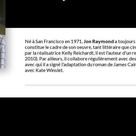
Né à San Francisco en 1971,
Jon Raymond
a toujours
constitue le cadre de son oeuvre, tant littéraire que c
par la réalisatrice Kelly Reichardt, il est l'auteur d'un 
2010). Par ailleurs, il collabore régulièrement avec 
avec qui il a signé l'adaptation du roman de James Cai
avec Kate Winslet.