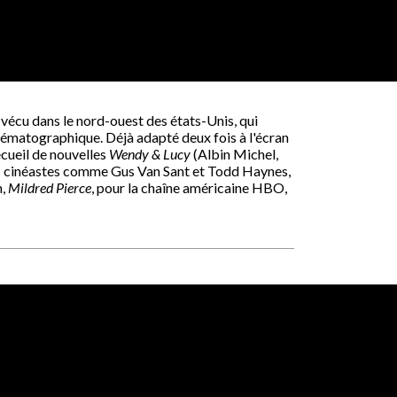
 vécu dans le nord-ouest des états-Unis, qui
inématographique. Déjà adapté deux fois à l'écran
recueil de nouvelles
Wendy & Lucy
(Albin Michel,
des cinéastes comme Gus Van Sant et Todd Haynes,
n,
Mildred Pierce
, pour la chaîne américaine HBO,