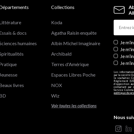
Départements
Collections
Ab
Al
Littérature
Koda
Essais & docs
Agatha Raisin enquête
Newslett
Je m’i
Sciences humaines
Albin Michel Imaginaire
Je m'i
Spiritualités
Archibald
Je m’in
Je m’i
Pratique
Terres d'Amérique
Les information
Jeunesse
Espaces Libres Poche
par la société E
le souhaitez. C
Règlement (UE)
Beaux livres
NOX
d’opposition a
contactant par 
Service Communi
politique de pr
BD
Wiz
Voir toutes les collections
Nous sui