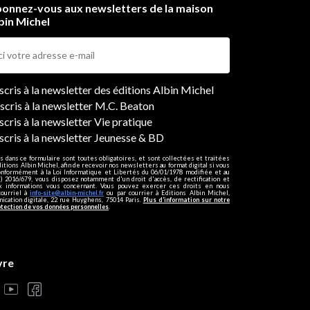
onnez-vous aux newsletters de la maison
bin Michel
ers
nscris à la newsletter des éditions Albin Michel
nscris à la newsletter M.C. Beaton
scris à la newsletter Vie pratique
nscris à la newsletter Jeunesse & BD
s dans ce formulaire sont toutes obligatoires, et sont collectées et traitées
ditions Albin Michel, afin de recevoir nos newsletters au format digital si vous
onformément à la Loi Informatique et Libertés du 06/01/1978 modifiée et au
 2016/679, vous disposez notamment d'un droit d'accès, de rectification et
ux informations vous concernant. Vous pouvez exercer ces droits en nous
courriel à
info-site@albin-michel.fr
ou par courrier à Editions Albin Michel,
cation digitale, 22 rue Huyghens, 75014 Paris.
Plus d’information sur notre
otection de vos données personnelles
.
vre