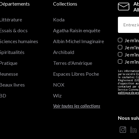
Départements
Collections
Ab
Al
Littérature
Koda
Essais & docs
Agatha Raisin enquête
Newslett
Je m’i
Sciences humaines
Albin Michel Imaginaire
Je m'i
Spiritualités
Archibald
Je m’in
Je m’i
Pratique
Terres d'Amérique
Les information
Jeunesse
Espaces Libres Poche
par la société E
le souhaitez. C
Règlement (UE)
Beaux livres
NOX
d’opposition a
contactant par 
Service Communi
politique de pr
BD
Wiz
Voir toutes les collections
Nous sui