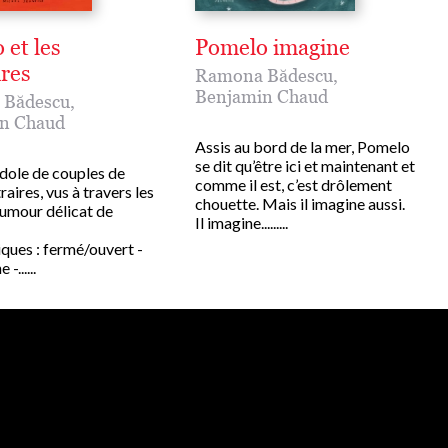
 et les
Pomelo imagine
ires
Ramona Bădescu
,
Benjamin Chaud
 Bădescu
,
n Chaud
Assis au bord de la mer, Pomelo
se dit qu’être ici et maintenant et
dole de couples de
comme il est, c’est drôlement
aires, vus à travers les
chouette. Mais il imagine aussi.
humour délicat de
Il imagine.........
siques : fermé/ouvert -
-......