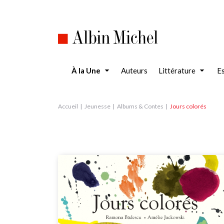
Aller
au
contenu
principal
À la Une
Auteurs
Littérature
Es
Accueil
Jeunesse
Albums & Contes
Jours colorés