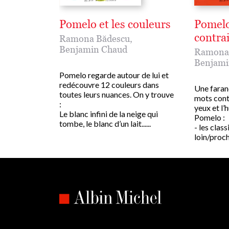
Pomelo et les couleurs
Pomelo
contra
Ramona Bădescu
,
Benjamin Chaud
Ramona
Benjami
Pomelo regarde autour de lui et
redécouvre 12 couleurs dans
Une faran
toutes leurs nuances. On y trouve
mots contr
:
yeux et l’
Le blanc infini de la neige qui
Pomelo :
tombe, le blanc d’un lait......
- les clas
loin/proche 