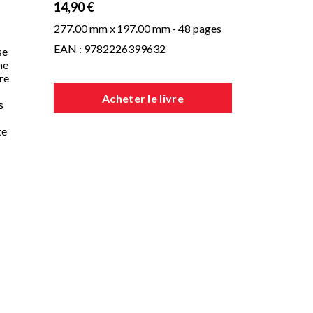
14,90 €
277.00 mm x
197.00 mm
- 48 pages
EAN : 9782226399632
se
ne
re
Acheter le livre
s
te