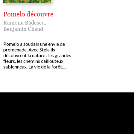
Pomelo découvre
Pomelo se souvie
Ramona Bădescu
,
Ramona Bădescu
,
Benjamin Chaud
Benjamin Chaud
Pomelo a soudain une envie de
En regardant la mer, Pom
promenade. Avec Stela ils
laisse remonter à la surfa
découvrent la nature : les grandes
quelques souvenirs. Il se
fleurs, les chemins caillouteux,
souvient... de son cher piss
sablonneux. La vie de la forêt......
de la couleur des tomates
jour......