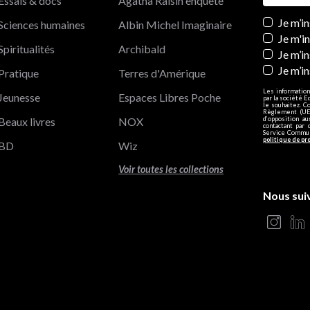
Essais & docs
Agatha Raisin enquête
Newslett
Je m’i
Sciences humaines
Albin Michel Imaginaire
Je m'i
Spiritualités
Archibald
Je m’in
Je m’i
Pratique
Terres d'Amérique
Les information
Jeunesse
Espaces Libres Poche
par la société E
le souhaitez. C
Règlement (UE)
Beaux livres
NOX
d’opposition a
contactant par 
Service Communi
politique de pr
BD
Wiz
Voir toutes les collections
Nous sui
s Options
ètres de confidentialité, en garantissant la conformité avec le