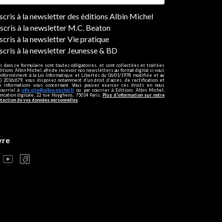
ers
nscris à la newsletter des éditions Albin Michel
nscris à la newsletter M.C. Beaton
scris à la newsletter Vie pratique
nscris à la newsletter Jeunesse & BD
s dans ce formulaire sont toutes obligatoires, et sont collectées et traitées
ditions Albin Michel, afin de recevoir nos newsletters au format digital si vous
onformément à la Loi Informatique et Libertés du 06/01/1978 modifiée et au
 2016/679, vous disposez notamment d'un droit d'accès, de rectification et
ux informations vous concernant. Vous pouvez exercer ces droits en nous
courriel à
info-site@albin-michel.fr
ou par courrier à Editions Albin Michel,
cation digitale, 22 rue Huyghens, 75014 Paris.
Plus d’information sur notre
otection de vos données personnelles
.
vre
s réglementations. Personnalisez vos préférences pour contrôler