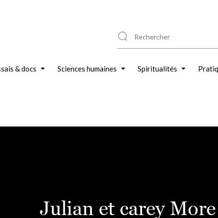
sais & docs
Sciences humaines
Spiritualités
Prati
Julian et carey More