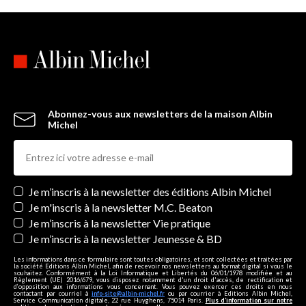
Abonnez-vous aux newsletters de la maison Albin
Michel
Newsletters
Je m’inscris à la newsletter des éditions Albin Michel
Je m'inscris à la newsletter M.C. Beaton
Je m’inscris à la newsletter Vie pratique
Je m’inscris à la newsletter Jeunesse & BD
Les informations dans ce formulaire sont toutes obligatoires, et sont collectées et traitées par
la société Editions Albin Michel, afin de recevoir nos newsletters au format digital si vous le
souhaitez. Conformément à la Loi Informatique et Libertés du 06/01/1978 modifiée et au
Règlement (UE) 2016/679, vous disposez notamment d'un droit d'accès, de rectification et
d’opposition aux informations vous concernant. Vous pouvez exercer ces droits en nous
contactant par courriel à
info-site@albin-michel.fr
ou par courrier à Editions Albin Michel,
Service Communication digitale, 22 rue Huyghens, 75014 Paris.
Plus d’information sur notre