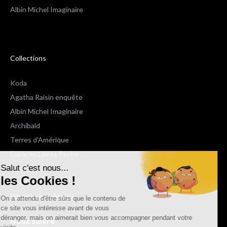
Albin Michel Imaginaire
Collections
Koda
Agatha Raisin enquête
Albin Michel Imaginaire
Archibald
Terres d'Amérique
Espaces Libres Poche
Salut c'est nous...
NOX
les Cookies !
Wiz
Voir toutes les collections
On a attendu d'être sûrs que le contenu de
ce site vous intéresse avant de vous
déranger, mais on aimerait bien vous accompagner pendant votre
Nous suivre