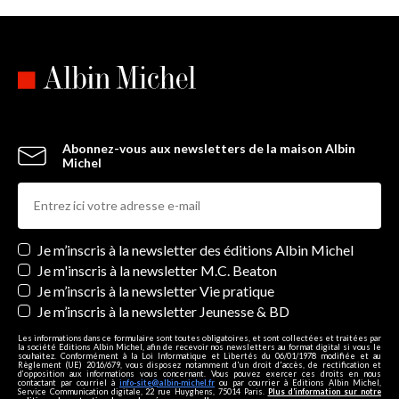
Abonnez-vous aux newsletters de la maison Albin
Michel
Newsletters
Je m’inscris à la newsletter des éditions Albin Michel
Je m'inscris à la newsletter M.C. Beaton
Je m’inscris à la newsletter Vie pratique
Je m’inscris à la newsletter Jeunesse & BD
Les informations dans ce formulaire sont toutes obligatoires, et sont collectées et traitées par
la société Editions Albin Michel, afin de recevoir nos newsletters au format digital si vous le
souhaitez. Conformément à la Loi Informatique et Libertés du 06/01/1978 modifiée et au
Règlement (UE) 2016/679, vous disposez notamment d'un droit d'accès, de rectification et
d’opposition aux informations vous concernant. Vous pouvez exercer ces droits en nous
contactant par courriel à
info-site@albin-michel.fr
ou par courrier à Editions Albin Michel,
Service Communication digitale, 22 rue Huyghens, 75014 Paris.
Plus d’information sur notre