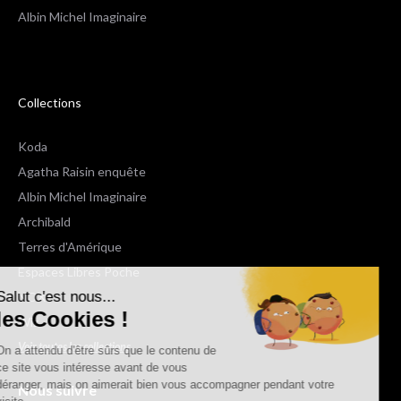
Albin Michel Imaginaire
Collections
Koda
Agatha Raisin enquête
Albin Michel Imaginaire
Archibald
Terres d'Amérique
Espaces Libres Poche
Salut c'est nous...
NOX
les Cookies !
Wiz
Voir toutes les collections
On a attendu d'être sûrs que le contenu de
ce site vous intéresse avant de vous
déranger, mais on aimerait bien vous accompagner pendant votre
Nous suivre