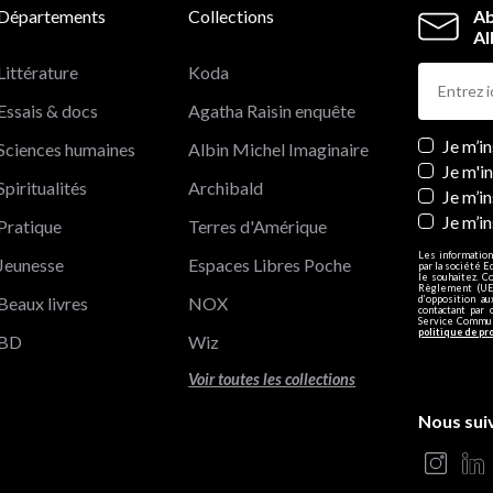
Départements
Collections
Ab
Al
Littérature
Koda
Essais & docs
Agatha Raisin enquête
Newslett
Je m’i
Sciences humaines
Albin Michel Imaginaire
Je m'i
Spiritualités
Archibald
Je m’in
Je m’i
Pratique
Terres d'Amérique
Les information
Jeunesse
Espaces Libres Poche
par la société E
le souhaitez. C
Règlement (UE)
Beaux livres
NOX
d’opposition a
contactant par 
Service Communi
politique de pr
BD
Wiz
Voir toutes les collections
Nous sui