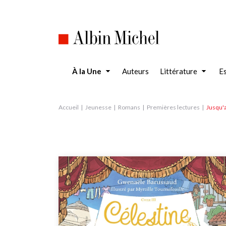
Aller
au
contenu
principal
À la Une
Auteurs
Littérature
Es
Accueil
Jeunesse
Romans
Premières lectures
Jusqu'a