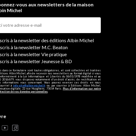
onnez-vous aux newsletters de la maison
bin Michel
ers
nscris à la newsletter des éditions Albin Michel
nscris à la newsletter M.C. Beaton
scris à la newsletter Vie pratique
nscris à la newsletter Jeunesse & BD
s dans ce formulaire sont toutes obligatoires, et sont collectées et traitées
ditions Albin Michel, afin de recevoir nos newsletters au format digital si vous
onformément à la Loi Informatique et Libertés du 06/01/1978 modifiée et au
 2016/679, vous disposez notamment d'un droit d'accès, de rectification et
ux informations vous concernant. Vous pouvez exercer ces droits en nous
courriel à
info-site@albin-michel.fr
ou par courrier à Editions Albin Michel,
cation digitale, 22 rue Huyghens, 75014 Paris.
Plus d’information sur notre
otection de vos données personnelles
.
vre