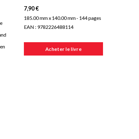
7,90 €
185.00 mm x
140.00 mm
- 144 pages
te
EAN : 9782226488114
and
men
Acheter le livre