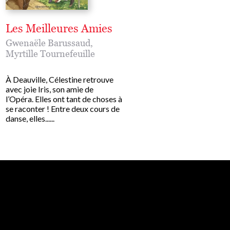
Les Meilleures Amies
La Vie d'artiste
Gwenaële Barussaud
,
Gwenaële Barussaud
,
Myrtille Tournefeuille
Myrtille Tournefeuille
À Deauville, Célestine retrouve
La tournée commence mal
avec joie Iris, son amie de
Dinard : Darling s’est perd
l’Opéra. Elles ont tant de choses à
côte bretonne et, depuis,
se raconter ! Entre deux cours de
est inconsolable. Célestin
danse, elles......
absolument retrouver le....