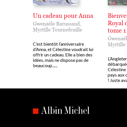
Un cadeau pour Anna
Bienve
Royal 
Gwenaële Barussaud
,
Myrtille Tournefeuille
tome 1 
Gwenaël
C’est bientôt l’anniversaire
Myrtille
d’Anna, et Célestine voudrait lui
offrir un cadeau. Elle a bien des
L’Angleter
idées, mais ne dispose pas de
débarquée
beaucoup......
Célestine
pays aux 
! Juste avan