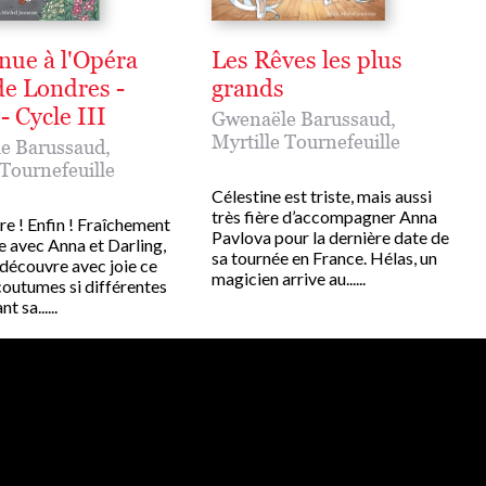
nue à l'Opéra
Les Rêves les plus
de Londres -
grands
- Cycle III
Gwenaële Barussaud
,
Myrtille Tournefeuille
e Barussaud
,
 Tournefeuille
Célestine est triste, mais aussi
très fière d’accompagner Anna
re ! Enfin ! Fraîchement
Pavlova pour la dernière date de
 avec Anna et Darling,
sa tournée en France. Hélas, un
 découvre avec joie ce
magicien arrive au......
coutumes si différentes
t sa......