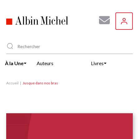
Aller
au
contenu
principal
À la Une
Auteurs
Livres
Accueil
Jusque dans nos bras