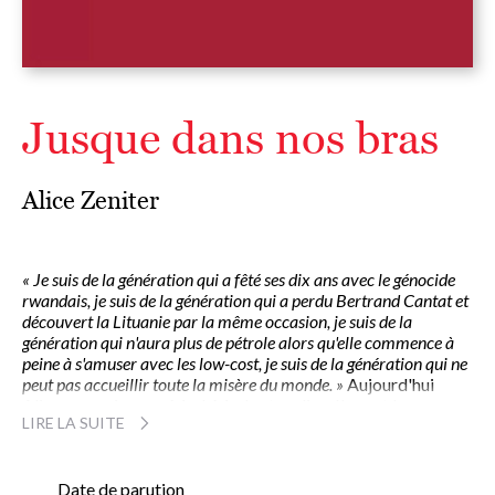
Jusque dans nos bras
Alice Zeniter
« Je suis de la génération qui a fêté ses dix ans avec le génocide
rwandais, je suis de la génération qui a perdu Bertrand Cantat et
découvert la Lituanie par la même occasion, je suis de la
génération qui n'aura plus de pétrole alors qu'elle commence à
peine à s'amuser avec les low-cost, je suis de la génération qui ne
peut pas accueillir toute la misère du monde. »
Aujourd'hui
Alice se marie avec Mad. Mad est malien. Ils sont les
LIRE LA SUITE
meilleurs amis du monde depuis leur enfance, ils ont partagé
le même bac à sable, le même collège et le même lycée, ils se
sont enthousiasmés, engagés et révoltés, ils ont grandi
ensemble, envers et contre tous.Aujourd'hui Alice se marie
Date de parution