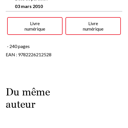
avec Mad. Mais leur mariage est un mariage blanc. Parce
03 mars 2010
que c'est la seule chose qu'Alice peut faire pour sauver son
ami, parce que ce sera la pierre de touche de son
engagement, le point final de son adolescence.
Livre
Livre
numérique
numérique
- 240 pages
EAN : 9782226212528
Du même
auteur