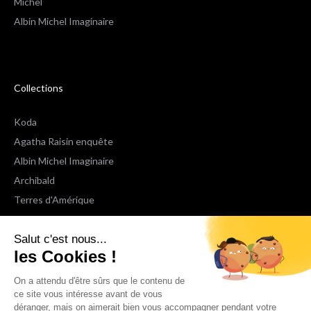
Michel
Albin Michel Imaginaire
Collections
Koda
Agatha Raisin enquête
Albin Michel Imaginaire
Archibald
Terres d'Amérique
Espaces Libres Poche
Salut c'est nous...
NOX
les Cookies !
Wiz
Voir toutes les collections
On a attendu d'être sûrs que le contenu de
ce site vous intéresse avant de vous
déranger, mais on aimerait bien vous accompagner pendant votre
Nous suivre