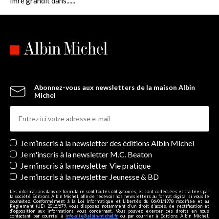
Imre grandit dans......
Abonnez-vous aux newsletters de la maison Albin
Michel
Newsletters
Je m’inscris à la newsletter des éditions Albin Michel
Je m'inscris à la newsletter M.C. Beaton
Je m’inscris à la newsletter Vie pratique
Je m’inscris à la newsletter Jeunesse & BD
Les informations dans ce formulaire sont toutes obligatoires, et sont collectées et traitées par
la société Editions Albin Michel, afin de recevoir nos newsletters au format digital si vous le
souhaitez. Conformément à la Loi Informatique et Libertés du 06/01/1978 modifiée et au
Règlement (UE) 2016/679, vous disposez notamment d'un droit d'accès, de rectification et
d’opposition aux informations vous concernant. Vous pouvez exercer ces droits en nous
contactant par courriel à
info-site@albin-michel.fr
ou par courrier à Editions Albin Michel,