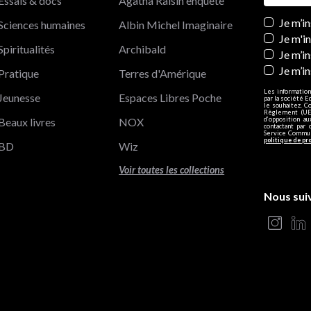
Essais & docs
Agatha Raisin enquête
Newslett
Je m’i
Sciences humaines
Albin Michel Imaginaire
Je m'i
Spiritualités
Archibald
Je m’in
Je m’i
Pratique
Terres d'Amérique
Les information
Jeunesse
Espaces Libres Poche
par la société E
le souhaitez. C
Règlement (UE)
Beaux livres
NOX
d’opposition a
contactant par 
Service Communi
politique de pr
BD
Wiz
Voir toutes les collections
Nous sui
s Options
ètres de confidentialité, en garantissant la conformité avec le