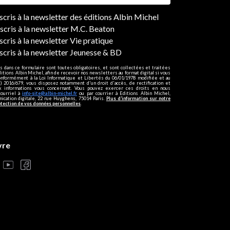
ers
nscris à la newsletter des éditions Albin Michel
nscris à la newsletter M.C. Beaton
scris à la newsletter Vie pratique
nscris à la newsletter Jeunesse & BD
s dans ce formulaire sont toutes obligatoires, et sont collectées et traitées
ditions Albin Michel, afin de recevoir nos newsletters au format digital si vous
onformément à la Loi Informatique et Libertés du 06/01/1978 modifiée et au
 2016/679, vous disposez notamment d'un droit d'accès, de rectification et
ux informations vous concernant. Vous pouvez exercer ces droits en nous
courriel à
info-site@albin-michel.fr
ou par courrier à Editions Albin Michel,
cation digitale, 22 rue Huyghens, 75014 Paris.
Plus d’information sur notre
otection de vos données personnelles
.
vre
s réglementations. Personnalisez vos préférences pour contrôler