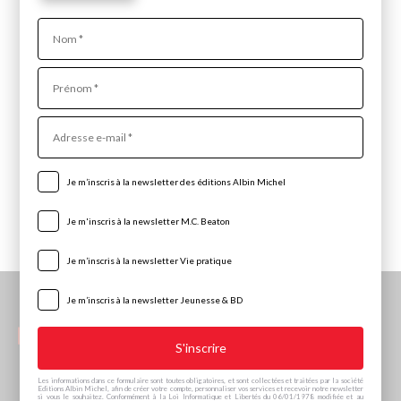
Nom
Prénom
Adresse
e-
Souricia et le géant de la clairière
mail
Je m’inscris à la newsletter des éditions Albin Michel
Souricia, fine lame du royaume de Poétia, est toujours prête à
accourir en cas de pépin. Et ce n’est pas la moitié d’une
Je m'inscris à la newsletter M.C. Beaton
rongeuse quand il......
Je m’inscris à la newsletter Vie pratique
Je m’inscris à la newsletter Jeunesse & BD
Les informations dans ce formulaire sont toutes obligatoires, et sont collectées et traitées par la société
Editions Albin Michel, afin de créer votre compte, personnaliser vos services et recevoir notre newsletter
si vous le souhaitez. Conformément à la Loi Informatique et Libertés du 06/01/1978 modifiée et au