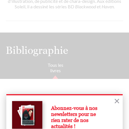
d'illustration, de publicité et de chara-design. Aux éditions
Soleil, il a dessiné les séries BD
Blackwood
et
Haven
.
Bibliographie
Tous les
livres
Abonnez-vous à nos
newsletters pour ne
rien rater de nos
actualités !