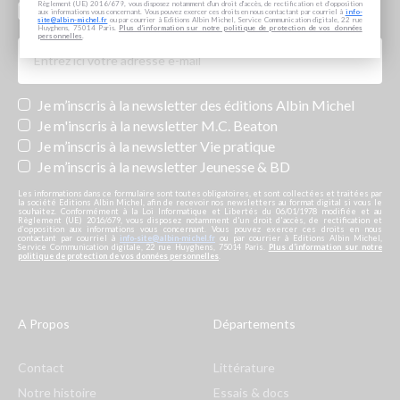
Abonnez-vous aux newsletters de la maison Albin
Règlement (UE) 2016/679, vous disposez notamment d'un droit d'accès, de rectification et d’opposition
aux informations vous concernant. Vous pouvez exercer ces droits en nous contactant par courriel à
info-
Michel
site@albin-michel.fr
ou par courrier à Editions Albin Michel, Service Communication digitale, 22 rue
Huyghens, 75014 Paris.
Plus d’information sur notre politique de protection de vos données
personnelles
.
Newsletters
Je m’inscris à la newsletter des éditions Albin Michel
Je m'inscris à la newsletter M.C. Beaton
Je m’inscris à la newsletter Vie pratique
Je m’inscris à la newsletter Jeunesse & BD
Les informations dans ce formulaire sont toutes obligatoires, et sont collectées et traitées par
la société Editions Albin Michel, afin de recevoir nos newsletters au format digital si vous le
souhaitez. Conformément à la Loi Informatique et Libertés du 06/01/1978 modifiée et au
Règlement (UE) 2016/679, vous disposez notamment d'un droit d'accès, de rectification et
d’opposition aux informations vous concernant. Vous pouvez exercer ces droits en nous
contactant par courriel à
info-site@albin-michel.fr
ou par courrier à Editions Albin Michel,
Service Communication digitale, 22 rue Huyghens, 75014 Paris.
Plus d’information sur notre
politique de protection de vos données personnelles
.
A Propos
Départements
Contact
Littérature
Notre histoire
Essais & docs