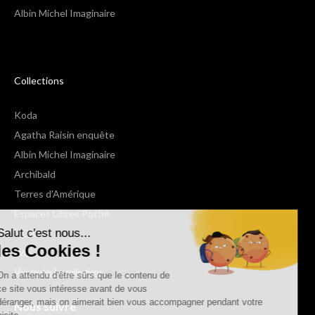
Albin Michel Imaginaire
Collections
Koda
Agatha Raisin enquête
Albin Michel Imaginaire
Archibald
Terres d'Amérique
Espaces Libres Poche
Salut c'est nous...
NOX
les Cookies !
Wiz
Voir toutes les collections
On a attendu d'être sûrs que le contenu de
ce site vous intéresse avant de vous
déranger, mais on aimerait bien vous accompagner pendant votre
Nous suivre