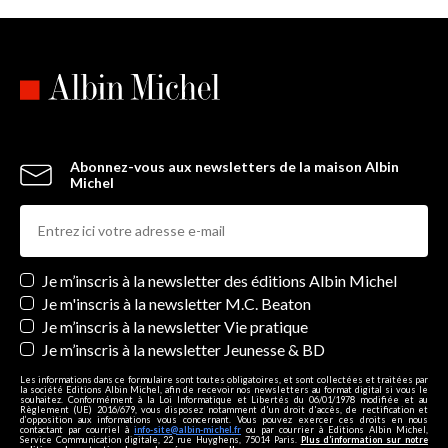
Abonnez-vous aux newsletters de la maison Albin
Michel
Newsletters
Je m’inscris à la newsletter des éditions Albin Michel
Je m'inscris à la newsletter M.C. Beaton
Je m’inscris à la newsletter Vie pratique
Je m’inscris à la newsletter Jeunesse & BD
Les informations dans ce formulaire sont toutes obligatoires, et sont collectées et traitées par
la société Editions Albin Michel, afin de recevoir nos newsletters au format digital si vous le
souhaitez. Conformément à la Loi Informatique et Libertés du 06/01/1978 modifiée et au
Règlement (UE) 2016/679, vous disposez notamment d'un droit d'accès, de rectification et
d’opposition aux informations vous concernant. Vous pouvez exercer ces droits en nous
contactant par courriel à
info-site@albin-michel.fr
ou par courrier à Editions Albin Michel,
Service Communication digitale, 22 rue Huyghens, 75014 Paris.
Plus d’information sur notre