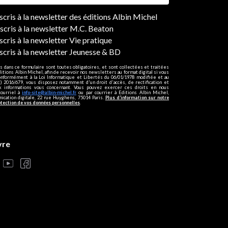
ers
nscris à la newsletter des éditions Albin Michel
nscris à la newsletter M.C. Beaton
scris à la newsletter Vie pratique
nscris à la newsletter Jeunesse & BD
s dans ce formulaire sont toutes obligatoires, et sont collectées et traitées
ditions Albin Michel, afin de recevoir nos newsletters au format digital si vous
onformément à la Loi Informatique et Libertés du 06/01/1978 modifiée et au
 2016/679, vous disposez notamment d'un droit d'accès, de rectification et
ux informations vous concernant. Vous pouvez exercer ces droits en nous
courriel à
info-site@albin-michel.fr
ou par courrier à Editions Albin Michel,
cation digitale, 22 rue Huyghens, 75014 Paris.
Plus d’information sur notre
otection de vos données personnelles
.
vre
s réglementations. Personnalisez vos préférences pour contrôler