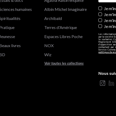
Essais & docs
Agatha Raisin enquête
Newslett
Je m’i
Sciences humaines
Albin Michel Imaginaire
Je m'i
Spiritualités
Archibald
Je m’in
Je m’i
Pratique
Terres d'Amérique
Les information
Jeunesse
Espaces Libres Poche
par la société E
le souhaitez. C
Règlement (UE)
Beaux livres
NOX
d’opposition a
contactant par 
Service Communi
politique de pr
BD
Wiz
Voir toutes les collections
Nous sui
s Options
ètres de confidentialité, en garantissant la conformité avec le