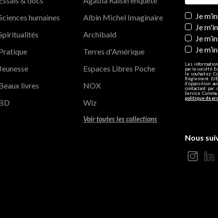
Essais & docs
Agatha Raisin enquête
Newslett
Je m’i
Sciences humaines
Albin Michel Imaginaire
Je m'i
Spiritualités
Archibald
Je m’in
Je m’i
Pratique
Terres d'Amérique
Les information
Jeunesse
Espaces Libres Poche
par la société E
le souhaitez. C
Règlement (UE)
Beaux livres
NOX
d’opposition a
contactant par 
Service Communi
politique de pr
BD
Wiz
Voir toutes les collections
Nous sui
s Options
ètres de confidentialité, en garantissant la conformité avec le