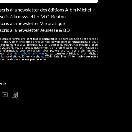
ers
nscris à la newsletter des éditions Albin Michel
nscris à la newsletter M.C. Beaton
scris à la newsletter Vie pratique
nscris à la newsletter Jeunesse & BD
s dans ce formulaire sont toutes obligatoires, et sont collectées et traitées
ditions Albin Michel, afin de recevoir nos newsletters au format digital si vous
onformément à la Loi Informatique et Libertés du 06/01/1978 modifiée et au
 2016/679, vous disposez notamment d'un droit d'accès, de rectification et
ux informations vous concernant. Vous pouvez exercer ces droits en nous
courriel à
info-site@albin-michel.fr
ou par courrier à Editions Albin Michel,
cation digitale, 22 rue Huyghens, 75014 Paris.
Plus d’information sur notre
otection de vos données personnelles
.
vre
s réglementations. Personnalisez vos préférences pour contrôler