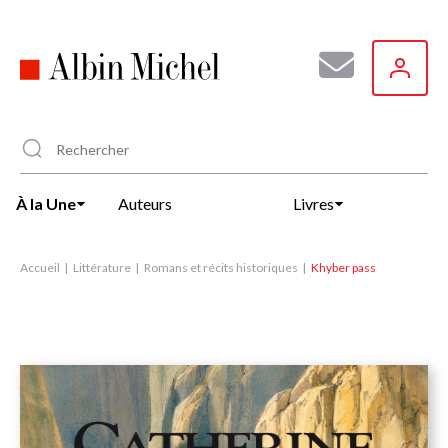
Aller
au
contenu
principal
À la Une
Auteurs
Livres
Accueil
Littérature
Romans et récits historiques
Khyber pass