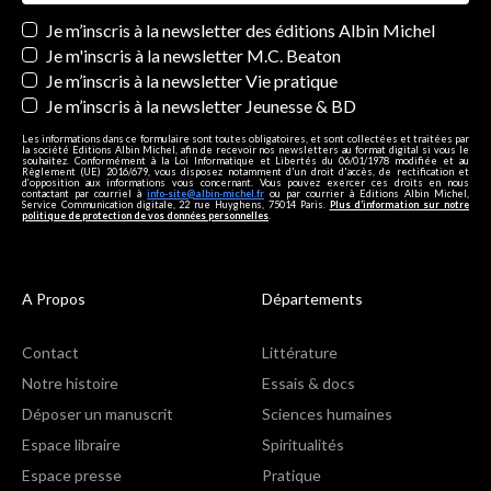
Newsletters
Je m’inscris à la newsletter des éditions Albin Michel
Je m'inscris à la newsletter M.C. Beaton
Je m’inscris à la newsletter Vie pratique
Je m’inscris à la newsletter Jeunesse & BD
Les informations dans ce formulaire sont toutes obligatoires, et sont collectées et traitées par
la société Editions Albin Michel, afin de recevoir nos newsletters au format digital si vous le
souhaitez. Conformément à la Loi Informatique et Libertés du 06/01/1978 modifiée et au
Règlement (UE) 2016/679, vous disposez notamment d'un droit d'accès, de rectification et
d’opposition aux informations vous concernant. Vous pouvez exercer ces droits en nous
contactant par courriel à
info-site@albin-michel.fr
ou par courrier à Editions Albin Michel,
Service Communication digitale, 22 rue Huyghens, 75014 Paris.
Plus d’information sur notre
politique de protection de vos données personnelles
.
A Propos
Départements
Contact
Littérature
Notre histoire
Essais & docs
Déposer un manuscrit
Sciences humaines
Espace libraire
Spiritualités
Espace presse
Pratique