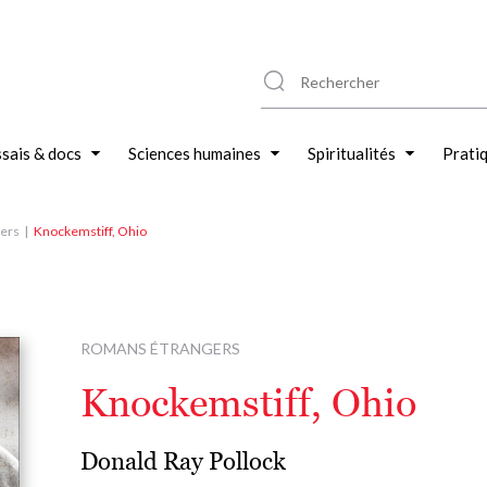
sais & docs
Sciences humaines
Spiritualités
Prati
ers
Knockemstiff, Ohio
ROMANS ÉTRANGERS
Knockemstiff, Ohio
Donald Ray Pollock