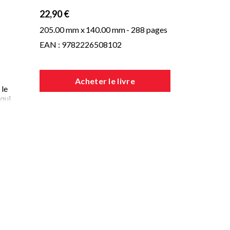
22,90 €
205.00 mm x
140.00 mm
- 288 pages
EAN : 9782226508102
Acheter le livre
 le
 qui
.
nt
t à
 du
n
 la
ff
,