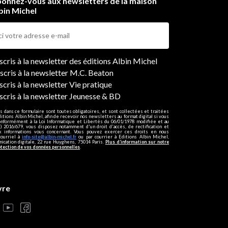
onnez-vous aux newsletters de la maison
bin Michel
ers
nscris à la newsletter des éditions Albin Michel
nscris à la newsletter M.C. Beaton
scris à la newsletter Vie pratique
nscris à la newsletter Jeunesse & BD
s dans ce formulaire sont toutes obligatoires, et sont collectées et traitées
ditions Albin Michel, afin de recevoir nos newsletters au format digital si vous
onformément à la Loi Informatique et Libertés du 06/01/1978 modifiée et au
 2016/679, vous disposez notamment d'un droit d'accès, de rectification et
ux informations vous concernant. Vous pouvez exercer ces droits en nous
courriel à
info-site@albin-michel.fr
ou par courrier à Editions Albin Michel,
cation digitale, 22 rue Huyghens, 75014 Paris.
Plus d’information sur notre
otection de vos données personnelles
.
vre