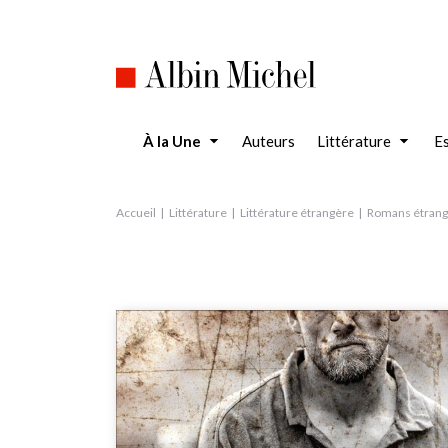
Aller
au
contenu
principal
À la Une
Auteurs
Littérature
Es
Accueil
Littérature
Littérature étrangère
Romans étrang