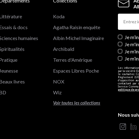
Départements
Collections
Ab
Al
Littérature
Koda
Essais & docs
Agatha Raisin enquête
Newslett
Je m’i
Sciences humaines
Albin Michel Imaginaire
Je m'i
Spiritualités
Archibald
Je m’in
Je m’i
Pratique
Terres d'Amérique
Les information
Jeunesse
Espaces Libres Poche
par la société E
le souhaitez. C
Règlement (UE)
Beaux livres
NOX
d’opposition a
contactant par 
Service Communi
politique de pr
BD
Wiz
Voir toutes les collections
Nous sui