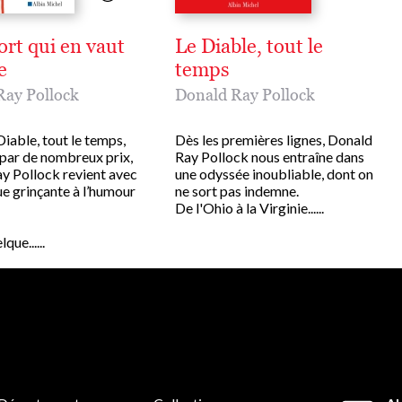
rt qui en vaut
Le Diable, tout le
e
temps
Ray Pollock
Donald Ray Pollock
iable, tout le temps,
Dès les premières lignes, Donald
par de nombreux prix,
Ray Pollock nous entraîne dans
y Pollock revient avec
une odyssée inoubliable, dont on
e grinçante à l’humour
ne sort pas indemne.
De l'Ohio à la Virginie......
ue......