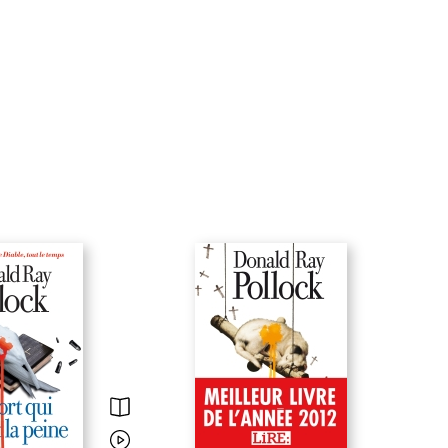
c’est l’humanité atrocement comique de ces personnage
qui dérange.
» Philippe Garnier
«
Ce recueil est un poison sublime, une plongée dans le p
des culs-de-sac d’Amérique. Attention, ça pue la poudre 
la pâte à papier.
» Simon Johannin