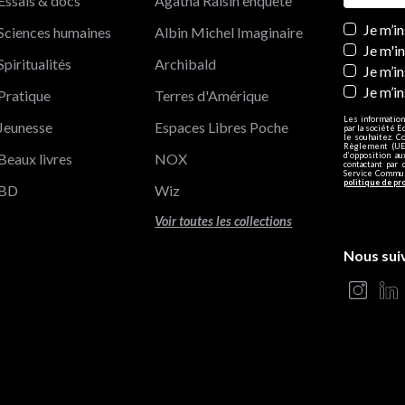
Essais & docs
Agatha Raisin enquête
Newslett
Je m’i
Sciences humaines
Albin Michel Imaginaire
Je m'i
Spiritualités
Archibald
Je m’in
Je m’i
Pratique
Terres d'Amérique
Les information
Jeunesse
Espaces Libres Poche
par la société E
le souhaitez. C
Règlement (UE)
Beaux livres
NOX
d’opposition a
contactant par 
Service Communi
politique de pr
BD
Wiz
Voir toutes les collections
Nous sui
s Options
ètres de confidentialité, en garantissant la conformité avec le