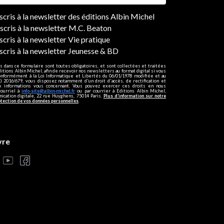
ers
nscris à la newsletter des éditions Albin Michel
nscris à la newsletter M.C. Beaton
scris à la newsletter Vie pratique
nscris à la newsletter Jeunesse & BD
s dans ce formulaire sont toutes obligatoires, et sont collectées et traitées
ditions Albin Michel, afin de recevoir nos newsletters au format digital si vous
onformément à la Loi Informatique et Libertés du 06/01/1978 modifiée et au
 2016/679, vous disposez notamment d'un droit d'accès, de rectification et
ux informations vous concernant. Vous pouvez exercer ces droits en nous
courriel à
info-site@albin-michel.fr
ou par courrier à Editions Albin Michel,
cation digitale, 22 rue Huyghens, 75014 Paris.
Plus d’information sur notre
otection de vos données personnelles
.
vre
s réglementations. Personnalisez vos préférences pour contrôler