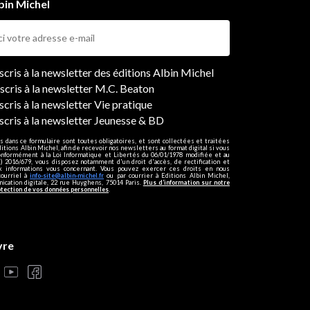
bin Michel
ers
nscris à la newsletter des éditions Albin Michel
nscris à la newsletter M.C. Beaton
scris à la newsletter Vie pratique
nscris à la newsletter Jeunesse & BD
s dans ce formulaire sont toutes obligatoires, et sont collectées et traitées
ditions Albin Michel, afin de recevoir nos newsletters au format digital si vous
onformément à la Loi Informatique et Libertés du 06/01/1978 modifiée et au
 2016/679, vous disposez notamment d'un droit d'accès, de rectification et
ux informations vous concernant. Vous pouvez exercer ces droits en nous
courriel à
info-site@albin-michel.fr
ou par courrier à Editions Albin Michel,
cation digitale, 22 rue Huyghens, 75014 Paris.
Plus d’information sur notre
otection de vos données personnelles
.
vre