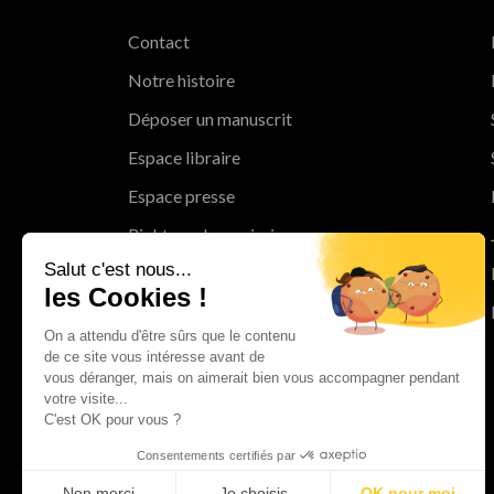
Contact
Notre histoire
Déposer un manuscrit
Espace libraire
Espace presse
Rights and permissions
Salut c'est nous...
Mentions légales
les Cookies !
Cookies
On a attendu d'être sûrs que le contenu
Charte de protection des données
de ce site vous intéresse avant de
personnelles
vous déranger, mais on aimerait bien vous accompagner pendant
votre visite...
Le Groupe Albin Michel
C'est OK pour vous ?
Les librairies du groupe Albin Michel
Consentements certifiés par
Albin Michel Imaginaire
Non merci
Je choisis
OK pour moi