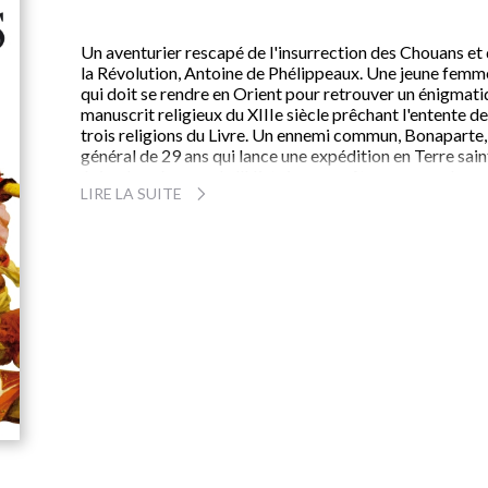
Un aventurier rescapé de l'insurrection des Chouans et
la Révolution, Antoine de Phélippeaux. Une jeune femm
qui doit se rendre en Orient pour retrouver un énigmat
manuscrit religieux du XIIIe siècle prêchant l'entente d
trois religions du Livre. Un ennemi commun, Bonaparte,
général de 29 ans qui lance une expédition en Terre sain
épisode méconnu de l'Histoire, pour être un nouvel
LIRE LA SUITE
Alexandre le Grand. Une lettre des Juifs d'Europe dont 
jeune général corse s'empare pour se présenter comme 
nouveau Messie. Et une fabuleuse histoire épique qui es
d'abord un roman d'amour. Avec ce voyage initiatique 
maquis vendéens à Saint-Jean-d'Acre, de Paris sous la
Terreur à la Haute-Galilée, c'est toute la tradition du
roman d'aventures qui revit sous la plume d'Olivier We
À travers la quête d'Antoine, héros romantique tourmen
et sa recherche de l'amour perdu,
La bataille des anges
es
aussi une vaste parabole aux accents stendhaliens sur l
rejet du fanatisme, et un hymne à la liberté.