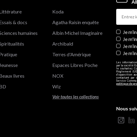
Al
Littérature
Koda
Essais & docs
Agatha Raisin enquête
Newslett
Je m’i
Sciences humaines
Albin Michel Imaginaire
Je m'i
Spiritualités
Archibald
Je m’in
Je m’i
Pratique
Terres d'Amérique
Les information
Jeunesse
Espaces Libres Poche
par la société E
le souhaitez. C
Règlement (UE)
Beaux livres
NOX
d’opposition a
contactant par 
Service Communi
politique de pr
BD
Wiz
Voir toutes les collections
Nous sui