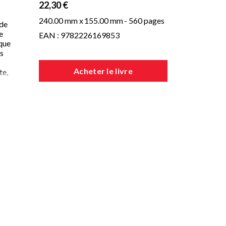
22,30 €
240.00 mm x
155.00 mm
- 560 pages
 de
e
EAN : 9782226169853
ique
es
Acheter le livre
te,
le
le
t
des
ber.
té,
t
e