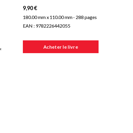
9,90 €
180.00 mm x
110.00 mm
- 288 pages
EAN : 9782226442055
Acheter le livre
«
ns
on
s
te
er-