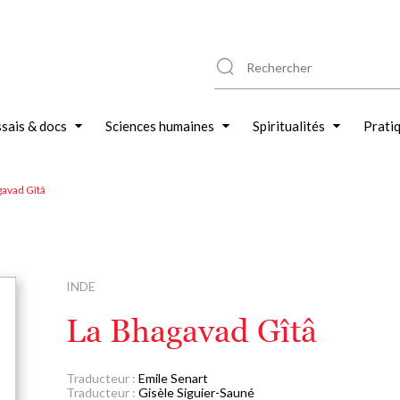
sais & docs
Sciences humaines
Spiritualités
Prati
gavad Gîtâ
INDE
La Bhagavad Gîtâ
Traducteur :
Emile Senart
Traducteur :
Gisèle Siguier-Sauné