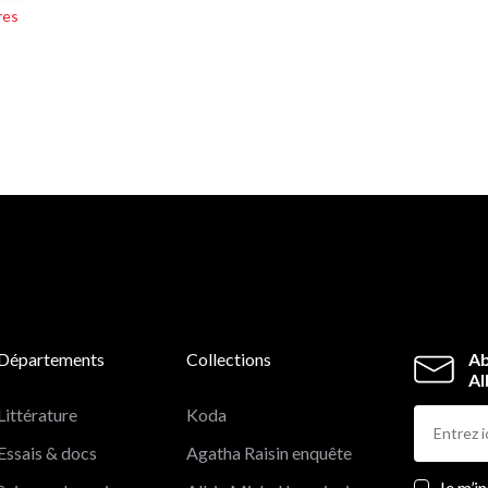
l’ont précédée pour en explorer la féconde originalité.
res
Ainsi nous conduit-elle pas à pas dans
cette quête de
l’Unité jusqu’au dévoilement de l’Amour libérateur,
ultime révélation de ce poème unique.
Départements
Collections
Ab
Al
Littérature
Koda
Essais & docs
Agatha Raisin enquête
Newslett
Je m’i