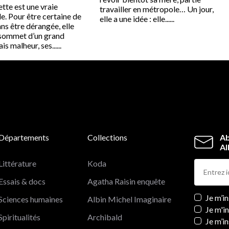
tte est une vraie
travailler en métropole… Un jour,
. Pour être certaine de
elle a une idée : elle......
ns être dérangée, elle
u sommet d’un grand
s malheur, ses......
Départements
Collections
Ab
Al
Littérature
Koda
Essais & docs
Agatha Raisin enquête
Newslett
Je m’i
Sciences humaines
Albin Michel Imaginaire
Je m'i
Spiritualités
Archibald
Je m’in