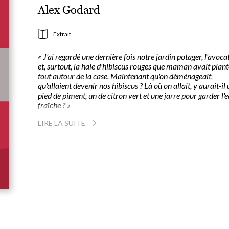
Alex Godard
Extrait
« J'ai regardé une dernière fois notre jardin potager, l'avoca
et, surtout, la haie d'hibiscus rouges que maman avait plan
tout autour de la case. Maintenant qu'on déménageait,
qu'allaient devenir nos hibiscus ? Là où on allait, y aurait-il
pied de piment, un de citron vert et une jarre pour garder l'
fraîche ? »
LIRE LA SUITE
Egrenant des souvenirs d'enfance, cet album raconte
comment, en Guadeloupe, José et sa famille déménagen
s'installent dos à la mer, apprennent à faire face aux
épreuves et construisent leur bonheur de vivre. La mer
omniprésente, mystérieuse et dangereuse, rythme les
jours.
A partir de 5/6 ans