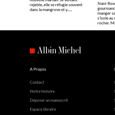
Nani-Rose
rejetée, elle se réfugie souvent
gourmande
dans la mangrove et y......
manger sa
s’isole a
rocher. Mai
A Propos
Contact
Notre histoire
Déposer un manuscrit
Espace libraire