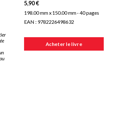
5,90 €
198.00 mm x
150.00 mm
- 40 pages
EAN : 9782226498632
tier
tée
Acheter le livre
 un
eau
t,