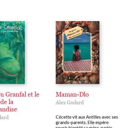
u Granfal et le
Maman-Dlo
de la
Alex Godard
andise
Cécette vit aux Antilles avec ses
dard
grands-parents. Elle espère
revoir bientôt sa mère, partie