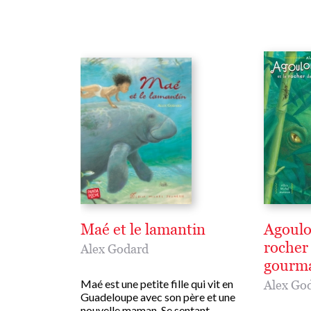
Maé et le lamantin
Agoulo
rocher 
Alex Godard
gourm
Maé est une petite fille qui vit en
Alex Go
Guadeloupe avec son père et une
nouvelle maman. Se sentant