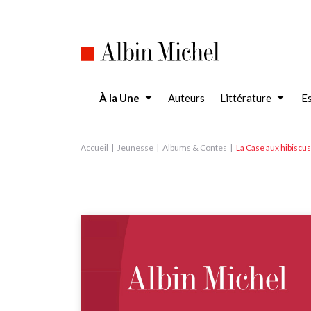
Aller
au
contenu
principal
À la Une
Auteurs
Littérature
Es
Accueil
Jeunesse
Albums & Contes
La Case aux hibiscu