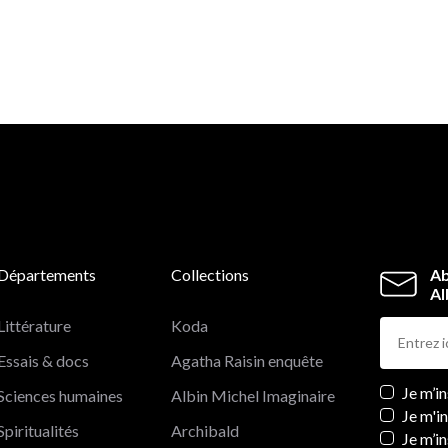
Départements
Collections
Ab
Al
Littérature
Koda
Essais & docs
Agatha Raisin enquête
Newslett
Je m’i
Sciences humaines
Albin Michel Imaginaire
Je m'i
Spiritualités
Archibald
Je m’in