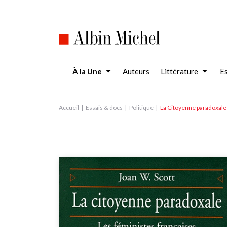
Aller
au
contenu
principal
À la Une
Auteurs
Littérature
Es
Accueil
Essais & docs
Politique
La Citoyenne paradoxale